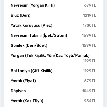
Nevresim (Yorgan Kılıfı)
679TL
Bluz (Deri)
1219TL
Yatak Koruyucu (Alez)
1700TL
Nevresim Takımı (İpek/Saten)
1699TL
Gömlek (Deri/Süet)
1599TL
Yorgan (Tek Kişilik, Yün/Kaz Tüyü/Pamuk)
1199TL
Battaniye (Çift Kişilik)
1199TL
Yastık (Elyaf)
679TL
Döpiyes
1049TL
Yastık (Kaz Tüyü)
954TL