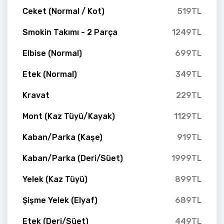
Ceket (Normal / Kot)
519TL
Smokin Takımı - 2 Parça
1249TL
Elbise (Normal)
699TL
Etek (Normal)
349TL
Kravat
229TL
Mont (Kaz Tüyü/Kayak)
1129TL
Kaban/Parka (Kaşe)
919TL
Kaban/Parka (Deri/Süet)
1999TL
Yelek (Kaz Tüyü)
899TL
Şişme Yelek (Elyaf)
689TL
Etek (Deri/Süet)
449TL