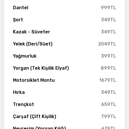
Dantel
999TL
Şort
349TL
Kazak - Süveter
349TL
Yelek (Deri/Süet)
2049TL
Yağmurluk
399TL
Yorgan (Tek Kişilik Elyaf)
899TL
Motorsiklet Montu
1679TL
Hırka
349TL
Trençkot
659TL
Çarşaf (Çift Kişilik)
799TL
Nevresim (Yorgan Kılıfı)
679TL