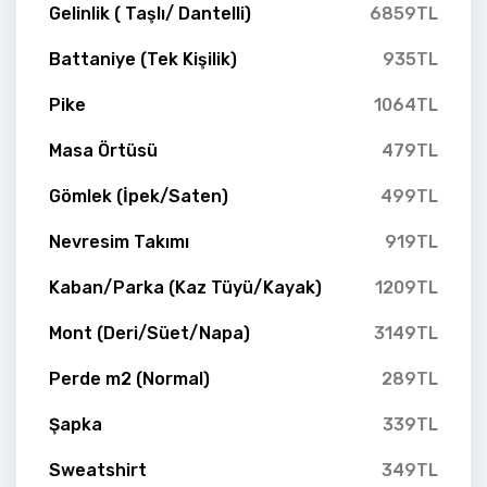
Gelinlik ( Taşlı/ Dantelli)
6859TL
Battaniye (Tek Kişilik)
935TL
Pike
1064TL
Masa Örtüsü
479TL
Gömlek (İpek/Saten)
499TL
Nevresim Takımı
919TL
Kaban/Parka (Kaz Tüyü/Kayak)
1209TL
Mont (Deri/Süet/Napa)
3149TL
Perde m2 (Normal)
289TL
Şapka
339TL
Sweatshirt
349TL