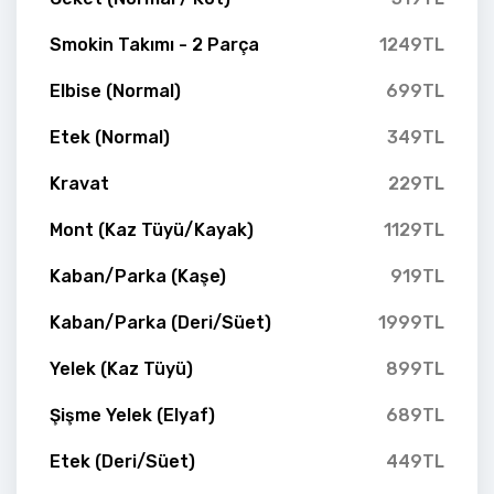
Smokin Takımı - 2 Parça
1249TL
Elbise (Normal)
699TL
Etek (Normal)
349TL
Kravat
229TL
Mont (Kaz Tüyü/Kayak)
1129TL
Kaban/Parka (Kaşe)
919TL
Kaban/Parka (Deri/Süet)
1999TL
Yelek (Kaz Tüyü)
899TL
Şişme Yelek (Elyaf)
689TL
Etek (Deri/Süet)
449TL