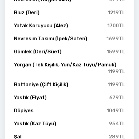
Bluz (Deri)
1219TL
Yatak Koruyucu (Alez)
1700TL
Nevresim Takımı (İpek/Saten)
1699TL
Gömlek (Deri/Süet)
1599TL
Yorgan (Tek Kişilik, Yün/Kaz Tüyü/Pamuk)
1199TL
Battaniye (Çift Kişilik)
1199TL
Yastık (Elyaf)
679TL
Döpiyes
1049TL
Yastık (Kaz Tüyü)
954TL
Şal
289TL