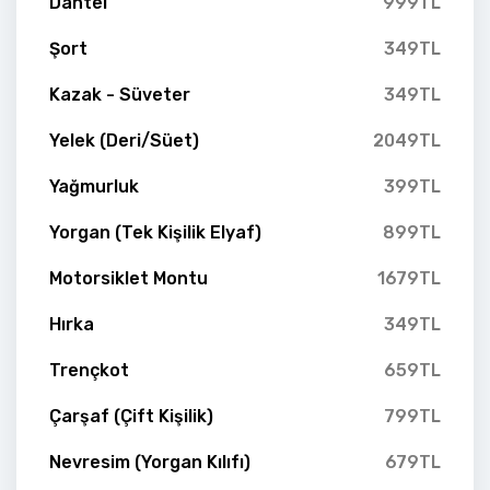
Dantel
999TL
Şort
349TL
Kazak - Süveter
349TL
Yelek (Deri/Süet)
2049TL
Yağmurluk
399TL
Yorgan (Tek Kişilik Elyaf)
899TL
Motorsiklet Montu
1679TL
Hırka
349TL
Trençkot
659TL
Çarşaf (Çift Kişilik)
799TL
Nevresim (Yorgan Kılıfı)
679TL