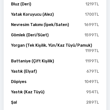
Bluz (Deri)
1219TL
Yatak Koruyucu (Alez)
1700TL
Nevresim Takımı (İpek/Saten)
1699TL
Gömlek (Deri/Süet)
1599TL
Yorgan (Tek Kişilik, Yün/Kaz Tüyü/Pamuk)
1199TL
Battaniye (Çift Kişilik)
1199TL
Yastık (Elyaf)
679TL
Döpiyes
1049TL
Yastık (Kaz Tüyü)
954TL
Şal
289TL