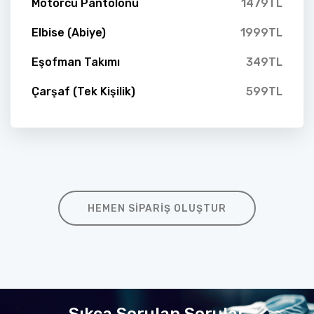
Motorcu Pantolonu
1479TL
Elbise (Abiye)
1999TL
Eşofman Takımı
349TL
Çarşaf (Tek Kişilik)
599TL
HEMEN SIPARIŞ OLUŞTUR
Sıkça Sorulan Sorular