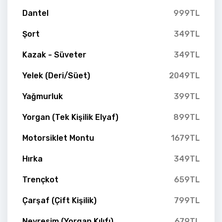
Dantel
999TL
Şort
349TL
Kazak - Süveter
349TL
Yelek (Deri/Süet)
2049TL
Yağmurluk
399TL
Yorgan (Tek Kişilik Elyaf)
899TL
Motorsiklet Montu
1679TL
Hırka
349TL
Trençkot
659TL
Çarşaf (Çift Kişilik)
799TL
Nevresim (Yorgan Kılıfı)
679TL