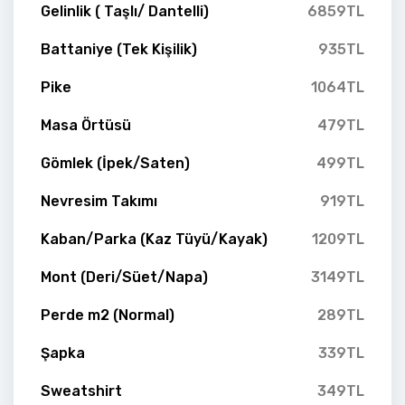
Gelinlik ( Taşlı/ Dantelli)
6859TL
Battaniye (Tek Kişilik)
935TL
Pike
1064TL
Masa Örtüsü
479TL
Gömlek (İpek/Saten)
499TL
Nevresim Takımı
919TL
Kaban/Parka (Kaz Tüyü/Kayak)
1209TL
Mont (Deri/Süet/Napa)
3149TL
Perde m2 (Normal)
289TL
Şapka
339TL
Sweatshirt
349TL