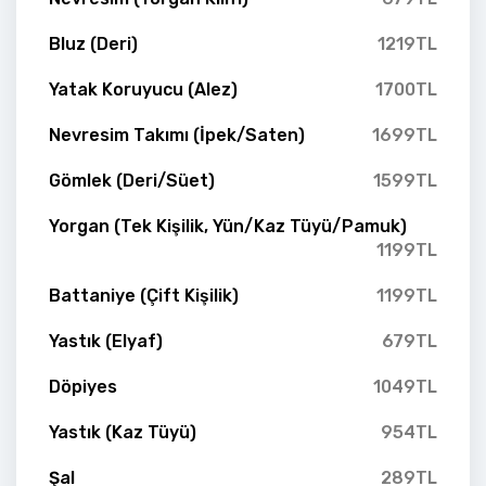
Bluz (Deri)
1219TL
Yatak Koruyucu (Alez)
1700TL
Nevresim Takımı (İpek/Saten)
1699TL
Gömlek (Deri/Süet)
1599TL
Yorgan (Tek Kişilik, Yün/Kaz Tüyü/Pamuk)
1199TL
Battaniye (Çift Kişilik)
1199TL
Yastık (Elyaf)
679TL
Döpiyes
1049TL
Yastık (Kaz Tüyü)
954TL
Şal
289TL