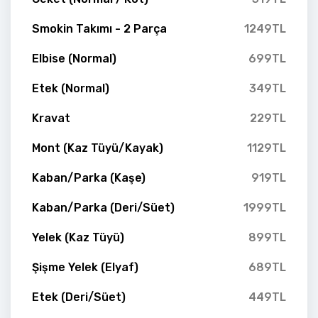
Smokin Takımı - 2 Parça
1249TL
Elbise (Normal)
699TL
Etek (Normal)
349TL
Kravat
229TL
Mont (Kaz Tüyü/Kayak)
1129TL
Kaban/Parka (Kaşe)
919TL
Kaban/Parka (Deri/Süet)
1999TL
Yelek (Kaz Tüyü)
899TL
Şişme Yelek (Elyaf)
689TL
Etek (Deri/Süet)
449TL