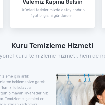
Valemiz Kapına Gelsin
Ürünleri tesislerimizde detaylandırıp
fiyat bilgisini gönderelim.
Kuru Temizleme Hizmeti
yonel kuru temizleme hizmeti, hem de n
izleme için artık
nlerce beklemenize gerek
 Temiz ile kolayca
uygun olmayan kıyafetleriniz
yor. Temizleme işlemleri en
imizde uzman kadromuz