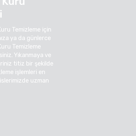
 Kuru
i
Kuru Temizleme için
ıza ya da günlerce
 Kuru Temizleme
irsiniz. Yıkanmaya ve
niz titiz bir şekilde
zleme işlemleri en
sislerimizde uzman