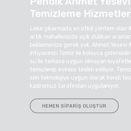
Pendik Ahmet Yesevi
Temizleme Hizmetler
Leke çıkarmada en etkili yöntem olan 
artık mahallenizde açık dükkan araman
beklemenize gerek yok. Ahmet Yesevi
ihtiyacınızı Temiz ile kolayca giderebil
su ile temasa uygun olmayan kıyafetleri
temizlenip evinize teslim ediliyor. Temi
son teknolojiye uygun olarak kendi te
kadromuz tarafından uygulanıyor.
HEMEN SIPARIŞ OLUŞTUR