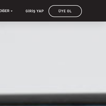
DIĞER
GIRIŞ YAP
ÜYE OL