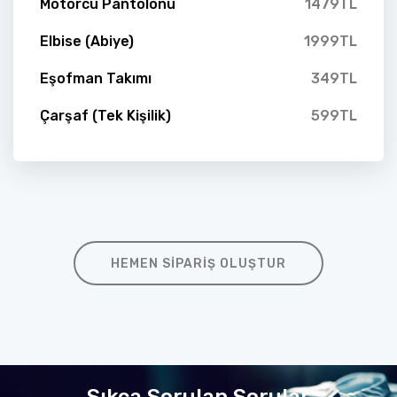
Motorcu Pantolonu
1479TL
Elbise (Abiye)
1999TL
Eşofman Takımı
349TL
Çarşaf (Tek Kişilik)
599TL
HEMEN SIPARIŞ OLUŞTUR
Sıkça Sorulan Sorular