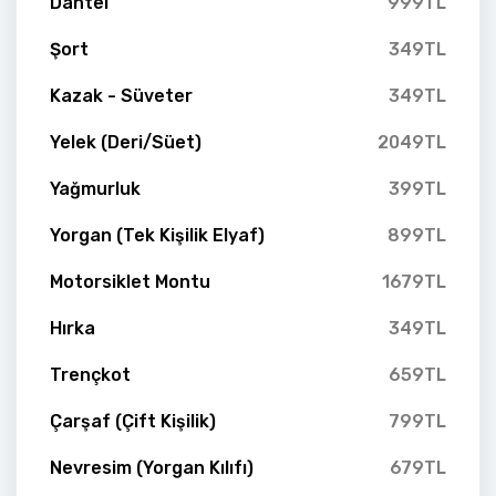
Dantel
999TL
Şort
349TL
Kazak - Süveter
349TL
Yelek (Deri/Süet)
2049TL
Yağmurluk
399TL
Yorgan (Tek Kişilik Elyaf)
899TL
Motorsiklet Montu
1679TL
Hırka
349TL
Trençkot
659TL
Çarşaf (Çift Kişilik)
799TL
Nevresim (Yorgan Kılıfı)
679TL