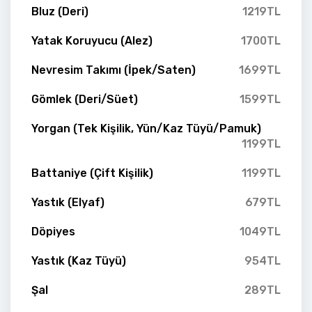
Bluz (Deri)
1219TL
Yatak Koruyucu (Alez)
1700TL
Nevresim Takımı (İpek/Saten)
1699TL
Gömlek (Deri/Süet)
1599TL
Yorgan (Tek Kişilik, Yün/Kaz Tüyü/Pamuk)
1199TL
Battaniye (Çift Kişilik)
1199TL
Yastık (Elyaf)
679TL
Döpiyes
1049TL
Yastık (Kaz Tüyü)
954TL
Şal
289TL