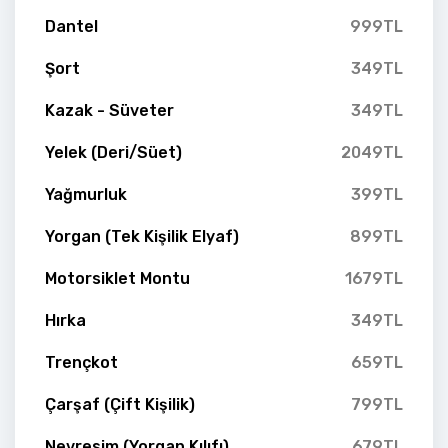
Dantel
999TL
Şort
349TL
Kazak - Süveter
349TL
Yelek (Deri/Süet)
2049TL
Yağmurluk
399TL
Yorgan (Tek Kişilik Elyaf)
899TL
Motorsiklet Montu
1679TL
Hırka
349TL
Trençkot
659TL
Çarşaf (Çift Kişilik)
799TL
Nevresim (Yorgan Kılıfı)
679TL