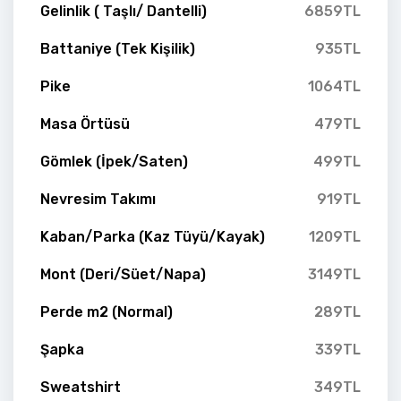
Gelinlik ( Taşlı/ Dantelli)
6859TL
Battaniye (Tek Kişilik)
935TL
Pike
1064TL
Masa Örtüsü
479TL
Gömlek (İpek/Saten)
499TL
Nevresim Takımı
919TL
Kaban/Parka (Kaz Tüyü/Kayak)
1209TL
Mont (Deri/Süet/Napa)
3149TL
Perde m2 (Normal)
289TL
Şapka
339TL
Sweatshirt
349TL