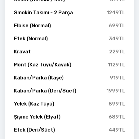
Smokin Takımı - 2 Parça
1249TL
Elbise (Normal)
699TL
Etek (Normal)
349TL
Kravat
229TL
Mont (Kaz Tüyü/Kayak)
1129TL
Kaban/Parka (Kaşe)
919TL
Kaban/Parka (Deri/Süet)
1999TL
Yelek (Kaz Tüyü)
899TL
Şişme Yelek (Elyaf)
689TL
Etek (Deri/Süet)
449TL