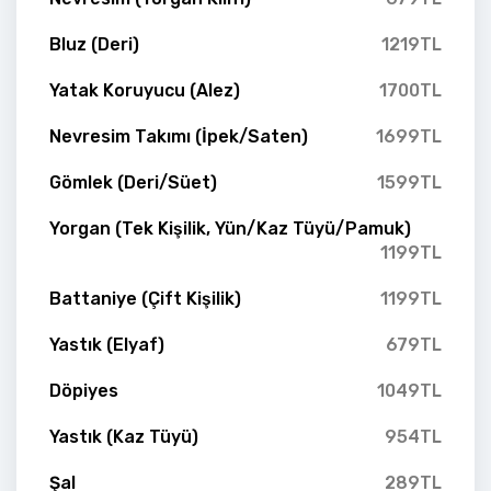
Bluz (Deri)
1219TL
Yatak Koruyucu (Alez)
1700TL
Nevresim Takımı (İpek/Saten)
1699TL
Gömlek (Deri/Süet)
1599TL
Yorgan (Tek Kişilik, Yün/Kaz Tüyü/Pamuk)
1199TL
Battaniye (Çift Kişilik)
1199TL
Yastık (Elyaf)
679TL
Döpiyes
1049TL
Yastık (Kaz Tüyü)
954TL
Şal
289TL