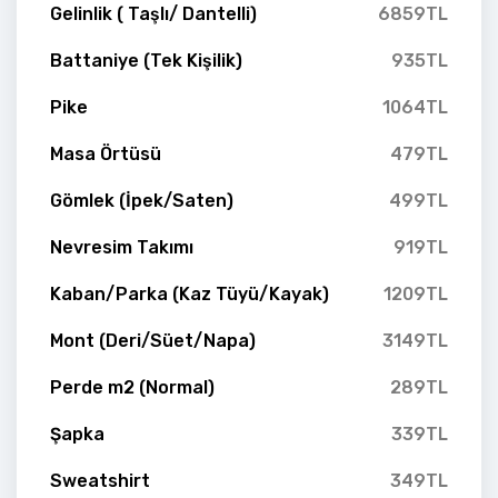
Gelinlik ( Taşlı/ Dantelli)
6859TL
Battaniye (Tek Kişilik)
935TL
Pike
1064TL
Masa Örtüsü
479TL
Gömlek (İpek/Saten)
499TL
Nevresim Takımı
919TL
Kaban/Parka (Kaz Tüyü/Kayak)
1209TL
Mont (Deri/Süet/Napa)
3149TL
Perde m2 (Normal)
289TL
Şapka
339TL
Sweatshirt
349TL