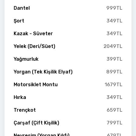
Dantel
999TL
Şort
349TL
Kazak - Süveter
349TL
Yelek (Deri/Süet)
2049TL
Yağmurluk
399TL
Yorgan (Tek Kişilik Elyaf)
899TL
Motorsiklet Montu
1679TL
Hırka
349TL
Trençkot
659TL
Çarşaf (Çift Kişilik)
799TL
Nevresim (Yorgan Kılıfı)
679TL