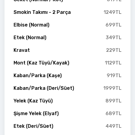
Smokin Takımı - 2 Parça
1249TL
Elbise (Normal)
699TL
Etek (Normal)
349TL
Kravat
229TL
Mont (Kaz Tüyü/Kayak)
1129TL
Kaban/Parka (Kaşe)
919TL
Kaban/Parka (Deri/Süet)
1999TL
Yelek (Kaz Tüyü)
899TL
Şişme Yelek (Elyaf)
689TL
Etek (Deri/Süet)
449TL