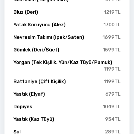
Bluz (Deri)
1219TL
Yatak Koruyucu (Alez)
1700TL
Nevresim Takımı (İpek/Saten)
1699TL
Gömlek (Deri/Süet)
1599TL
Yorgan (Tek Kişilik, Yün/Kaz Tüyü/Pamuk)
1199TL
Battaniye (Çift Kişilik)
1199TL
Yastık (Elyaf)
679TL
Döpiyes
1049TL
Yastık (Kaz Tüyü)
954TL
Şal
289TL