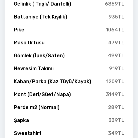
Gelinlik ( Taşlı/ Dantelli)
6859TL
Battaniye (Tek Kişilik)
935TL
Pike
1064TL
Masa Örtüsü
479TL
Gömlek (İpek/Saten)
499TL
Nevresim Takımı
919TL
Kaban/Parka (Kaz Tüyü/Kayak)
1209TL
Mont (Deri/Süet/Napa)
3149TL
Perde m2 (Normal)
289TL
Şapka
339TL
Sweatshirt
349TL