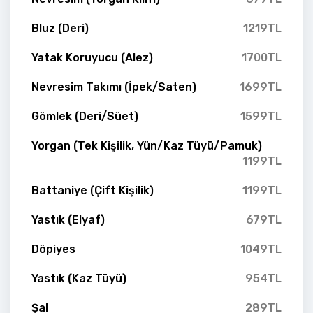
Bluz (Deri)
1219TL
Yatak Koruyucu (Alez)
1700TL
Nevresim Takımı (İpek/Saten)
1699TL
Gömlek (Deri/Süet)
1599TL
Yorgan (Tek Kişilik, Yün/Kaz Tüyü/Pamuk)
1199TL
Battaniye (Çift Kişilik)
1199TL
Yastık (Elyaf)
679TL
Döpiyes
1049TL
Yastık (Kaz Tüyü)
954TL
Şal
289TL