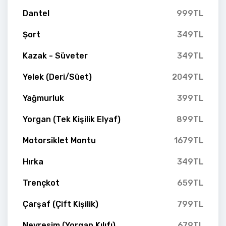
Dantel
999TL
Şort
349TL
Kazak - Süveter
349TL
Yelek (Deri/Süet)
2049TL
Yağmurluk
399TL
Yorgan (Tek Kişilik Elyaf)
899TL
Motorsiklet Montu
1679TL
Hırka
349TL
Trençkot
659TL
Çarşaf (Çift Kişilik)
799TL
Nevresim (Yorgan Kılıfı)
679TL