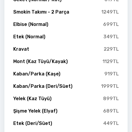
Smokin Takımı - 2 Parça
1249TL
Elbise (Normal)
699TL
Etek (Normal)
349TL
Kravat
229TL
Mont (Kaz Tüyü/Kayak)
1129TL
Kaban/Parka (Kaşe)
919TL
Kaban/Parka (Deri/Süet)
1999TL
Yelek (Kaz Tüyü)
899TL
Şişme Yelek (Elyaf)
689TL
Etek (Deri/Süet)
449TL