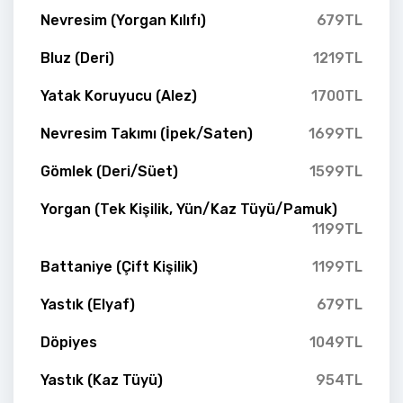
Nevresim (Yorgan Kılıfı)
679TL
Bluz (Deri)
1219TL
Yatak Koruyucu (Alez)
1700TL
Nevresim Takımı (İpek/Saten)
1699TL
Gömlek (Deri/Süet)
1599TL
Yorgan (Tek Kişilik, Yün/Kaz Tüyü/Pamuk)
1199TL
Battaniye (Çift Kişilik)
1199TL
Yastık (Elyaf)
679TL
Döpiyes
1049TL
Yastık (Kaz Tüyü)
954TL