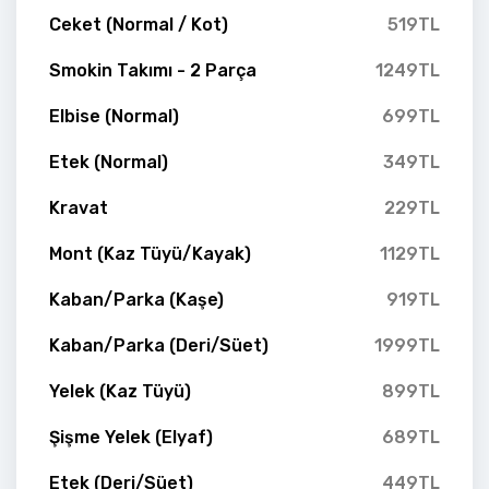
Ceket (Normal / Kot)
519TL
Smokin Takımı - 2 Parça
1249TL
Elbise (Normal)
699TL
Etek (Normal)
349TL
Kravat
229TL
Mont (Kaz Tüyü/Kayak)
1129TL
Kaban/Parka (Kaşe)
919TL
Kaban/Parka (Deri/Süet)
1999TL
Yelek (Kaz Tüyü)
899TL
Şişme Yelek (Elyaf)
689TL
Etek (Deri/Süet)
449TL