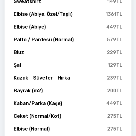
Sweatshirt
149TL
Elbise (Abiye, Özel/Taşlı)
1361TL
Elbise (Abiye)
449TL
Palto / Pardesü (Normal)
579TL
Bluz
229TL
Şal
129TL
Kazak - Süveter - Hırka
239TL
Bayrak (m2)
200TL
Kaban/Parka (Kaşe)
449TL
Ceket (Normal/Kot)
275TL
Elbise (Normal)
275TL