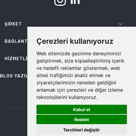
ŞIRKET
Çerezleri kullanıyoruz
BAĞLANTILAR
Web sitemizde gezinme deneyiminizi
HIZMETLER
geliştirmek, size kişiselleştirilmiş içerik
ve hedefli reklamlar göstermek, web
sitesi trafiğimizi analiz etmek ve
BLOG YAZILARI
ziyaretçilerimizin nereden geldiğini
anlamak için çerezleri ve diğer izleme
teknolojilerini kullanıyoruz.
bilgi@temiz.co
Kabul et
1
©2026 Temiz, Her Hakkı Saklıdır.
Reddet
Tercihleri değiştir