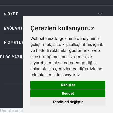
ŞIRKET
Çerezleri kullanıyoruz
BAĞLANTILAR
Web sitemizde gezinme deneyiminizi
HIZMETLER
geliştirmek, size kişiselleştirilmiş içerik
ve hedefli reklamlar göstermek, web
sitesi trafiğimizi analiz etmek ve
BLOG YAZILARI
ziyaretçilerimizin nereden geldiğini
anlamak için çerezleri ve diğer izleme
teknolojilerini kullanıyoruz.
bilgi@temiz.co
Kabul et
1
©2026 Temiz, Her Hakkı Saklıdır.
Reddet
Tercihleri değiştir
Update cookies preferences