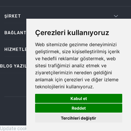
ŞIRKET
Çerezleri kullanıyoruz
BAĞLANTILAR
Web sitemizde gezinme deneyiminizi
HIZMETLER
geliştirmek, size kişiselleştirilmiş içerik
ve hedefli reklamlar göstermek, web
sitesi trafiğimizi analiz etmek ve
BLOG YAZILARI
ziyaretçilerimizin nereden geldiğini
anlamak için çerezleri ve diğer izleme
teknolojilerini kullanıyoruz.
bilgi@temiz.co
Kabul et
1
©2026 Temiz, Her Hakkı Saklıdır.
Reddet
Tercihleri değiştir
Update cookies preferences