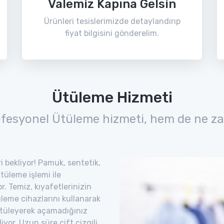
Valemiz Kapına Gelsin
Ürünleri tesislerimizde detaylandırıp
fiyat bilgisini gönderelim.
Ütüleme Hizmeti
ofesyonel Ütüleme hizmeti, hem de ne za
i bekliyor! Pamuk, sentetik,
ütüleme işlemi ile
. Temiz, kıyafetlerinizin
leme cihazlarını kullanarak
. Ütüleyerek açamadığınız
iyor. Uzun süre çift çizgili