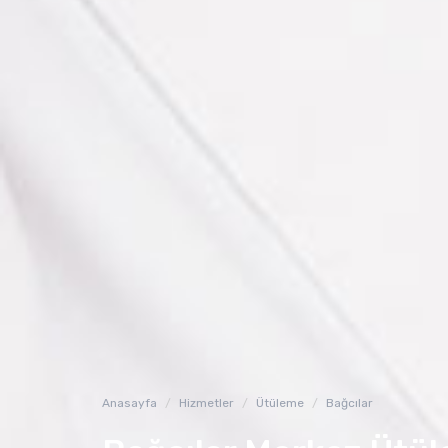
Anasayfa
Hizmetler
Ütüleme
Bağcılar