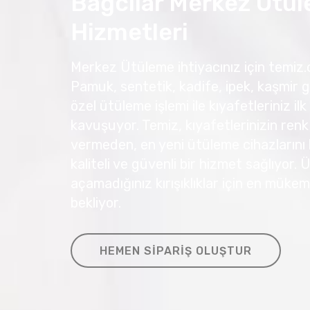
Bağcılar Merkez Ütü
Hizmetleri
Merkez Ütüleme ihtiyacınız için temiz.co
Pamuk, sentetik, kadife, ipek, kaşmir g
özel ütüleme işlemi ile kıyafetleriniz
kavuşuyor. Temiz, kıyafetlerinizin renk
vermeden, en yeni ütüleme cihazlarını 
kaliteli ve güvenli bir hizmet sağlıyor.
açamadığınız kırışıklıklar için en müke
bekliyor.
HEMEN SIPARIŞ OLUŞTUR