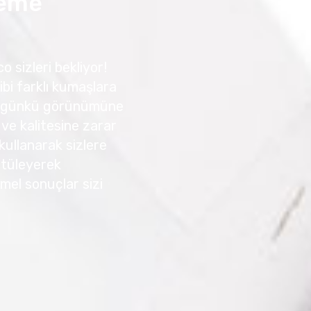
leme
 sizleri bekliyor!
ibi farklı kumaşlara
 ilk günkü görünümüne
 ve kalitesine zarar
kullanarak sizlere
 Ütüleyerek
mmel sonuçlar sizi