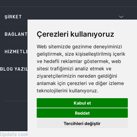
ŞIRKET
Çerezleri kullanıyoruz
BAĞLANTILAR
Web sitemizde gezinme deneyiminizi
HIZMETLER
geliştirmek, size kişiselleştirilmiş içerik
ve hedefli reklamlar göstermek, web
sitesi trafiğimizi analiz etmek ve
BLOG YAZILARI
ziyaretçilerimizin nereden geldiğini
anlamak için çerezleri ve diğer izleme
teknolojilerini kullanıyoruz.
bilgi@temiz.co
Kabul et
1
©2026 Temiz, Her Hakkı Saklıdır.
Reddet
Tercihleri değiştir
Update cookies preferences