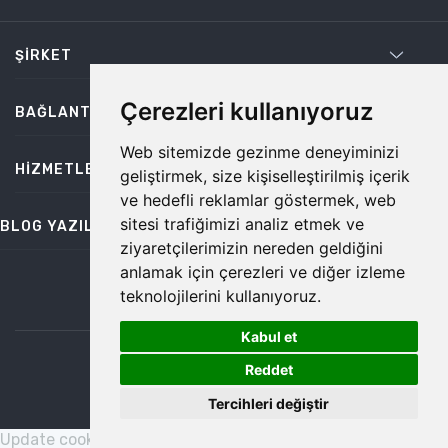
ŞIRKET
Çerezleri kullanıyoruz
BAĞLANTILAR
Web sitemizde gezinme deneyiminizi
HIZMETLER
geliştirmek, size kişiselleştirilmiş içerik
ve hedefli reklamlar göstermek, web
sitesi trafiğimizi analiz etmek ve
BLOG YAZILARI
ziyaretçilerimizin nereden geldiğini
anlamak için çerezleri ve diğer izleme
teknolojilerini kullanıyoruz.
bilgi@temiz.co
Kabul et
1
©2026 Temiz, Her Hakkı Saklıdır.
Reddet
Tercihleri değiştir
Update cookies preferences