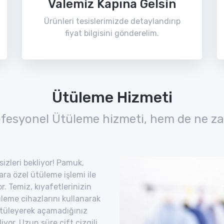
Valemiz Kapına Gelsin
Ürünleri tesislerimizde detaylandırıp
fiyat bilgisini gönderelim.
Ütüleme Hizmeti
ofesyonel Ütüleme hizmeti, hem de ne za
izleri bekliyor! Pamuk,
lara özel ütüleme işlemi ile
. Temiz, kıyafetlerinizin
leme cihazlarını kullanarak
. Ütüleyerek açamadığınız
iyor. Uzun süre çift çizgili