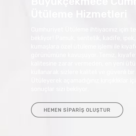
Büyükçekmece Cumh
Ütüleme Hizmetleri
Cumhuriyet Ütüleme ihtiyacınız için tem
bekliyor! Pamuk, sentetik, kadife, ipek, 
kumaşlara özel ütüleme işlemi ile kıyafe
görünümüne kavuşuyor. Temiz, kıyafetl
kalitesine zarar vermeden, en yeni ütü
kullanarak sizlere kaliteli ve güvenli bi
Ütüleyerek açamadığınız kırışıklıklar 
sonuçlar sizi bekliyor.
HEMEN SIPARIŞ OLUŞTUR