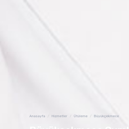
Anasayfa
Hizmetler
Ütüleme
Büyükçekmece