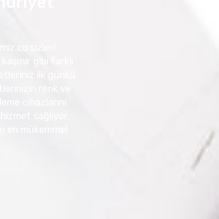
uriyet
iz.co sizleri
kaşmir gibi farklı
tleriniz ilk günkü
erinizin renk ve
leme cihazlarını
r hizmet sağlıyor.
için en mükemmel