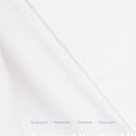
Anasayfa
Hizmetler
Ütüleme
Esenyurt