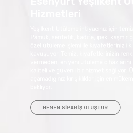
Esenyurt Yeşilkent 
Hizmetleri
Yeşilkent Ütüleme ihtiyacınız için temiz.
Pamuk, sentetik, kadife, ipek, kaşmir g
özel ütüleme işlemi ile kıyafetleriniz
kavuşuyor. Temiz, kıyafetlerinizin renk
vermeden, en yeni ütüleme cihazlarını 
kaliteli ve güvenli bir hizmet sağlıyor.
açamadığınız kırışıklıklar için en müke
bekliyor.
HEMEN SIPARIŞ OLUŞTUR