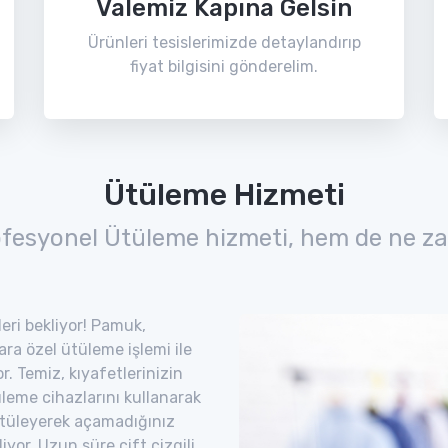
Valemiz Kapına Gelsin
Ürünleri tesislerimizde detaylandırıp
fiyat bilgisini gönderelim.
Ütüleme Hizmeti
ofesyonel Ütüleme hizmeti, hem de ne za
leri bekliyor! Pamuk,
lara özel ütüleme işlemi ile
. Temiz, kıyafetlerinizin
leme cihazlarını kullanarak
. Ütüleyerek açamadığınız
iyor. Uzun süre çift çizgili