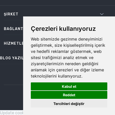
ŞIRKET
Çerezleri kullanıyoruz
BAĞLANTILAR
Web sitemizde gezinme deneyiminizi
HIZMETLER
geliştirmek, size kişiselleştirilmiş içerik
ve hedefli reklamlar göstermek, web
sitesi trafiğimizi analiz etmek ve
BLOG YAZILARI
ziyaretçilerimizin nereden geldiğini
anlamak için çerezleri ve diğer izleme
teknolojilerini kullanıyoruz.
bilgi@temiz.co
Kabul et
1
©2026 Temiz, Her Hakkı Saklıdır.
Reddet
Tercihleri değiştir
Update cookies preferences