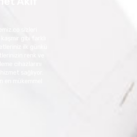
et Akif
miz.co sizleri
kaşmir gibi farklı
tleriniz ilk günkü
erinizin renk ve
leme cihazlarını
r hizmet sağlıyor.
için en mükemmel