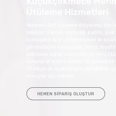
Küçükçekmece Mehm
Ütüleme Hizmetleri
Mehmet Akif Ütüleme ihtiyacınız için te
bekliyor! Pamuk, sentetik, kadife, ipek, 
kumaşlara özel ütüleme işlemi ile kıyafe
görünümüne kavuşuyor. Temiz, kıyafetl
kalitesine zarar vermeden, en yeni ütü
kullanarak sizlere kaliteli ve güvenli bi
Ütüleyerek açamadığınız kırışıklıklar 
sonuçlar sizi bekliyor.
HEMEN SIPARIŞ OLUŞTUR