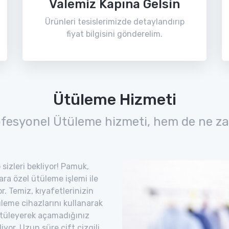
Valemiz Kapına Gelsin
Ürünleri tesislerimizde detaylandırıp
fiyat bilgisini gönderelim.
Ütüleme Hizmeti
ofesyonel Ütüleme hizmeti, hem de ne za
sizleri bekliyor! Pamuk,
lara özel ütüleme işlemi ile
. Temiz, kıyafetlerinizin
leme cihazlarını kullanarak
. Ütüleyerek açamadığınız
iyor. Uzun süre çift çizgili