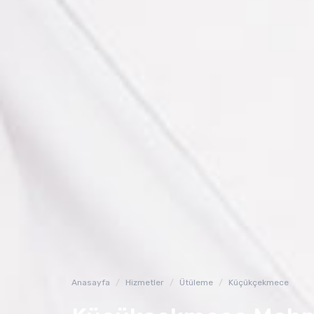
Anasayfa
Hizmetler
Ütüleme
Küçükçekmece