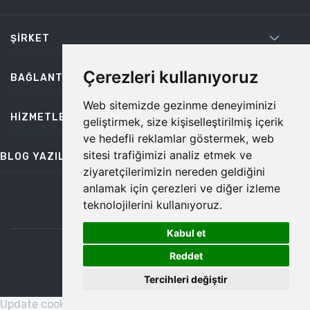
ŞIRKET
Çerezleri kullanıyoruz
BAĞLANTILAR
Web sitemizde gezinme deneyiminizi
HIZMETLER
geliştirmek, size kişiselleştirilmiş içerik
ve hedefli reklamlar göstermek, web
sitesi trafiğimizi analiz etmek ve
BLOG YAZILARI
ziyaretçilerimizin nereden geldiğini
anlamak için çerezleri ve diğer izleme
teknolojilerini kullanıyoruz.
bilgi@temiz.co
Kabul et
1
©2026 Temiz, Her Hakkı Saklıdır.
Reddet
Tercihleri değiştir
Update cookies preferences