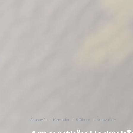
Anasayfa
Hizmetler
Ütüleme
Arnavutköy