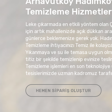
Arnavutköy Hadımkö
Temizleme Hizmetler
Leke çıkarmada en etkili yöntem olan
için artık mahallenizde açık dükkan ar
günlerce beklemenize gerek yok. Had
Temizleme ihtiyacınızı Temiz ile kolayca 
Yıkanmaya ve su ile temasa uygun olma
titiz bir şekilde temizlenip evinize tesli
Temizleme işlemleri en son teknolojiye
tesislerimizde uzman kadromuz tarafı
HEMEN SIPARIŞ OLUŞTUR