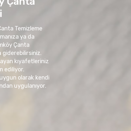
y Çanta
i
 Çanta Temizleme
amanıza ya da
ımköy Çanta
giderebilirsiniz.
yan kıyafetleriniz
m ediliyor.
 uygun olarak kendi
ndan uygulanıyor.