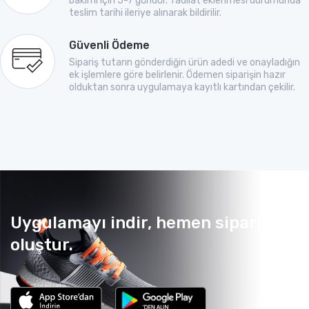
bakımı için 5-7 gündür. Tadilat eklenmesi durumunda
teslim tarihi ileriye alınarak bildirilir.
Güvenli Ödeme
Sipariş tutarın gönderdiğin ürün adedi ve onayladığın
ek işlemlere göre belirlenir. Ödemen siparişin hazır
olduktan sonra uygulamaya kayıtlı kartından çekilir.
Uygulamayı indir, hemen sipariş
oluştur.