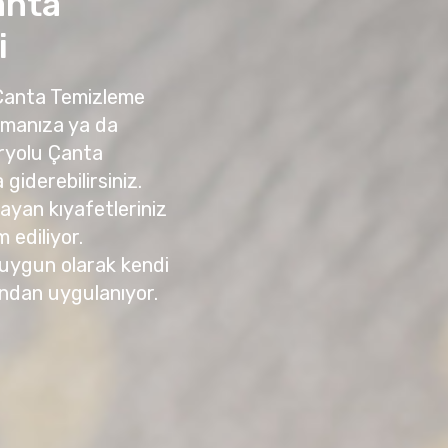
anta
i
 Çanta Temizleme
amanıza ya da
ryolu Çanta
giderebilirsiniz.
yan kıyafetleriniz
m ediliyor.
 uygun olarak kendi
ndan uygulanıyor.