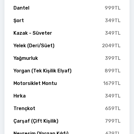
Dantel
999TL
Şort
349TL
Kazak - Süveter
349TL
Yelek (Deri/Süet)
2049TL
Yağmurluk
399TL
Yorgan (Tek Kişilik Elyaf)
899TL
Motorsiklet Montu
1679TL
Hırka
349TL
Trençkot
659TL
Çarşaf (Çift Kişilik)
799TL
Nevresim (Yorgan Kılıfı)
679TL