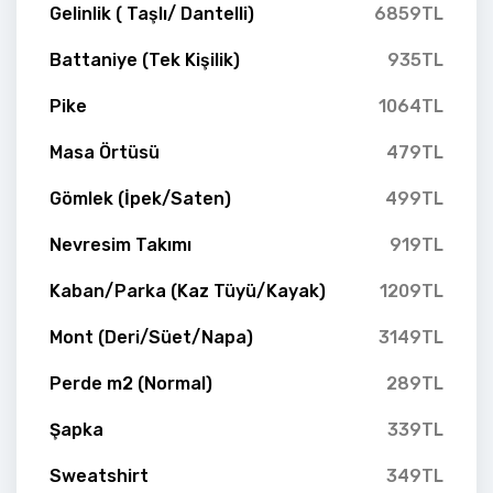
Gelinlik ( Taşlı/ Dantelli)
6859TL
Battaniye (Tek Kişilik)
935TL
Pike
1064TL
Masa Örtüsü
479TL
Gömlek (İpek/Saten)
499TL
Nevresim Takımı
919TL
Kaban/Parka (Kaz Tüyü/Kayak)
1209TL
Mont (Deri/Süet/Napa)
3149TL
Perde m2 (Normal)
289TL
Şapka
339TL
Sweatshirt
349TL