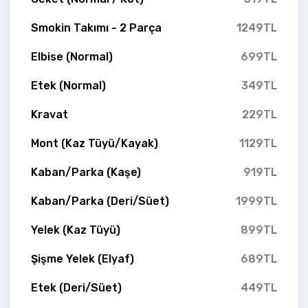
Smokin Takımı - 2 Parça
1249TL
Elbise (Normal)
699TL
Etek (Normal)
349TL
Kravat
229TL
Mont (Kaz Tüyü/Kayak)
1129TL
Kaban/Parka (Kaşe)
919TL
Kaban/Parka (Deri/Süet)
1999TL
Yelek (Kaz Tüyü)
899TL
Şişme Yelek (Elyaf)
689TL
Etek (Deri/Süet)
449TL