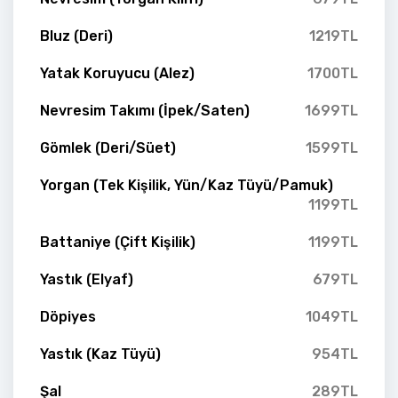
Bluz (Deri)
1219TL
Yatak Koruyucu (Alez)
1700TL
Nevresim Takımı (İpek/Saten)
1699TL
Gömlek (Deri/Süet)
1599TL
Yorgan (Tek Kişilik, Yün/Kaz Tüyü/Pamuk)
1199TL
Battaniye (Çift Kişilik)
1199TL
Yastık (Elyaf)
679TL
Döpiyes
1049TL
Yastık (Kaz Tüyü)
954TL
Şal
289TL