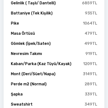
Gelinlik ( Taşlı/ Dantelli)
6859TL
Battaniye (Tek Kişilik)
935TL
Pike
1064TL
Masa Örtüsü
479TL
Gömlek (İpek/Saten)
499TL
Nevresim Takımı
919TL
Kaban/Parka (Kaz Tüyü/Kayak)
1209TL
Mont (Deri/Süet/Napa)
3149TL
Perde m2 (Normal)
289TL
Şapka
339TL
Sweatshirt
349TL