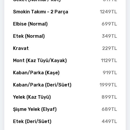
Smokin Takımı - 2 Parça
1249TL
Elbise (Normal)
699TL
Etek (Normal)
349TL
Kravat
229TL
Mont (Kaz Tüyü/Kayak)
1129TL
Kaban/Parka (Kaşe)
919TL
Kaban/Parka (Deri/Süet)
1999TL
Yelek (Kaz Tüyü)
899TL
Şişme Yelek (Elyaf)
689TL
Etek (Deri/Süet)
449TL