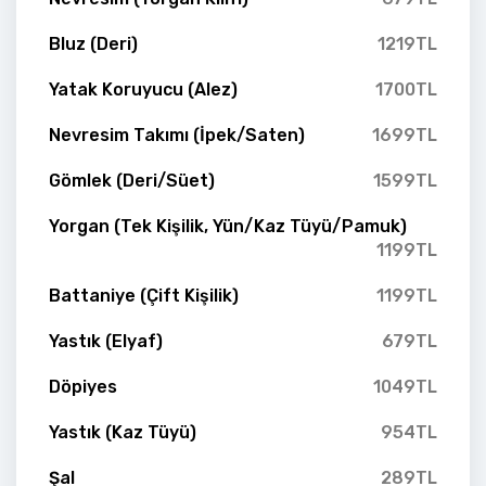
Bluz (Deri)
1219TL
Yatak Koruyucu (Alez)
1700TL
Nevresim Takımı (İpek/Saten)
1699TL
Gömlek (Deri/Süet)
1599TL
Yorgan (Tek Kişilik, Yün/Kaz Tüyü/Pamuk)
1199TL
Battaniye (Çift Kişilik)
1199TL
Yastık (Elyaf)
679TL
Döpiyes
1049TL
Yastık (Kaz Tüyü)
954TL
Şal
289TL