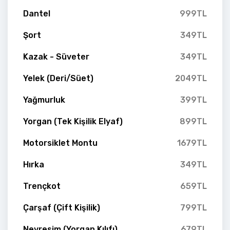
Dantel
999TL
Şort
349TL
Kazak - Süveter
349TL
Yelek (Deri/Süet)
2049TL
Yağmurluk
399TL
Yorgan (Tek Kişilik Elyaf)
899TL
Motorsiklet Montu
1679TL
Hırka
349TL
Trençkot
659TL
Çarşaf (Çift Kişilik)
799TL
Nevresim (Yorgan Kılıfı)
679TL