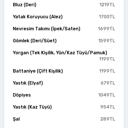
Bluz (Deri)
1219TL
Yatak Koruyucu (Alez)
1700TL
Nevresim Takımı (İpek/Saten)
1699TL
Gömlek (Deri/Süet)
1599TL
Yorgan (Tek Kişilik, Yün/Kaz Tüyü/Pamuk)
1199TL
Battaniye (Çift Kişilik)
1199TL
Yastık (Elyaf)
679TL
Döpiyes
1049TL
Yastık (Kaz Tüyü)
954TL
Şal
289TL