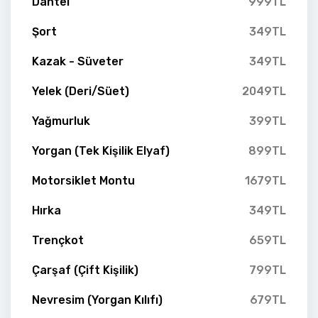
Dantel
999TL
Şort
349TL
Kazak - Süveter
349TL
Yelek (Deri/Süet)
2049TL
Yağmurluk
399TL
Yorgan (Tek Kişilik Elyaf)
899TL
Motorsiklet Montu
1679TL
Hırka
349TL
Trençkot
659TL
Çarşaf (Çift Kişilik)
799TL
Nevresim (Yorgan Kılıfı)
679TL