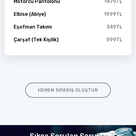
Motorcu Pantolonu
1479TL
Elbise (Abiye)
1999TL
Eşofman Takımı
349TL
Çarşaf (Tek Kişilik)
599TL
HEMEN SIPARIŞ OLUŞTUR
Sıkça Sorulan Sorular