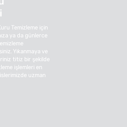
u
i
Kuru Temizleme için
ıza ya da günlerce
Temizleme
irsiniz. Yıkanmaya ve
niz titiz bir şekilde
zleme işlemleri en
sislerimizde uzman