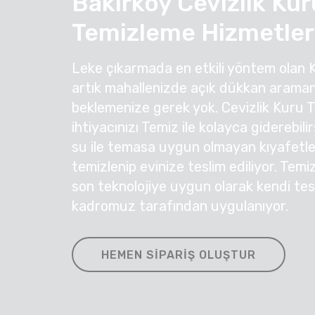
Bakırköy Cevizlik Kur
Temizleme Hizmetler
Leke çıkarmada en etkili yöntem olan 
artık mahallenizde açık dükkan araman
beklemenize gerek yok. Cevizlik Kuru 
ihtiyacınızı Temiz ile kolayca giderebil
su ile temasa uygun olmayan kıyafetleri
temizlenip evinize teslim ediliyor. Temi
son teknolojiye uygun olarak kendi te
kadromuz tarafından uygulanıyor.
HEMEN SIPARIŞ OLUŞTUR