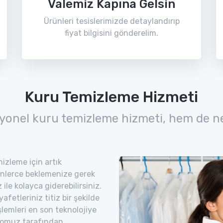
Valemiz Kapına Gelsin
Ürünleri tesislerimizde detaylandırıp
fiyat bilgisini gönderelim.
Kuru Temizleme Hizmeti
yonel kuru temizleme hizmeti, hem de n
izleme için artık
nlerce beklemenize gerek
ile kolayca giderebilirsiniz.
etleriniz titiz bir şekilde
şlemleri en son teknolojiye
romuz tarafından