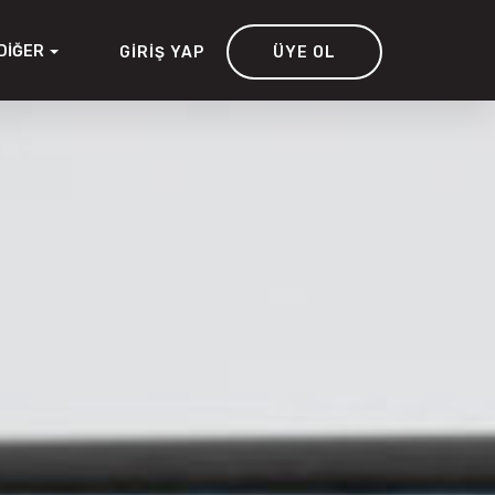
DIĞER
GIRIŞ YAP
ÜYE OL