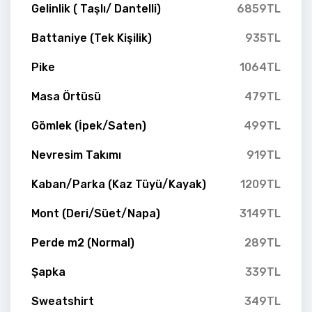
Gelinlik ( Taşlı/ Dantelli)
6859TL
Battaniye (Tek Kişilik)
935TL
Pike
1064TL
Masa Örtüsü
479TL
Gömlek (İpek/Saten)
499TL
Nevresim Takımı
919TL
Kaban/Parka (Kaz Tüyü/Kayak)
1209TL
Mont (Deri/Süet/Napa)
3149TL
Perde m2 (Normal)
289TL
Şapka
339TL
Sweatshirt
349TL