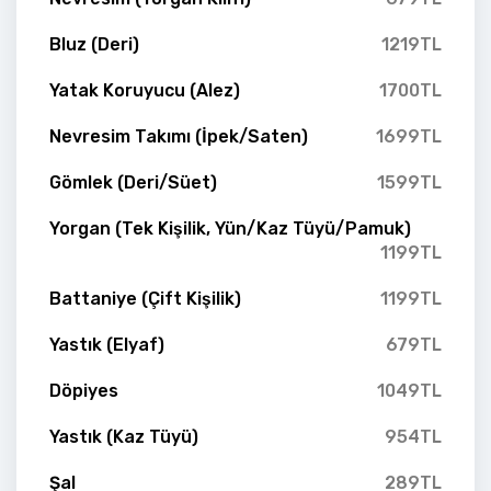
Bluz (Deri)
1219TL
Yatak Koruyucu (Alez)
1700TL
Nevresim Takımı (İpek/Saten)
1699TL
Gömlek (Deri/Süet)
1599TL
Yorgan (Tek Kişilik, Yün/Kaz Tüyü/Pamuk)
1199TL
Battaniye (Çift Kişilik)
1199TL
Yastık (Elyaf)
679TL
Döpiyes
1049TL
Yastık (Kaz Tüyü)
954TL
Şal
289TL