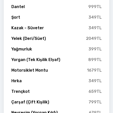
Dantel
999TL
Şort
349TL
Kazak - Süveter
349TL
Yelek (Deri/Süet)
2049TL
Yağmurluk
399TL
Yorgan (Tek Kişilik Elyaf)
899TL
Motorsiklet Montu
1679TL
Hırka
349TL
Trençkot
659TL
Çarşaf (Çift Kişilik)
799TL
Nevresim (Yorgan Kılıfı)
679TL