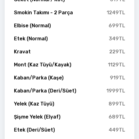
Smokin Takımı - 2 Parça
1249TL
Elbise (Normal)
699TL
Etek (Normal)
349TL
Kravat
229TL
Mont (Kaz Tüyü/Kayak)
1129TL
Kaban/Parka (Kaşe)
919TL
Kaban/Parka (Deri/Süet)
1999TL
Yelek (Kaz Tüyü)
899TL
Şişme Yelek (Elyaf)
689TL
Etek (Deri/Süet)
449TL