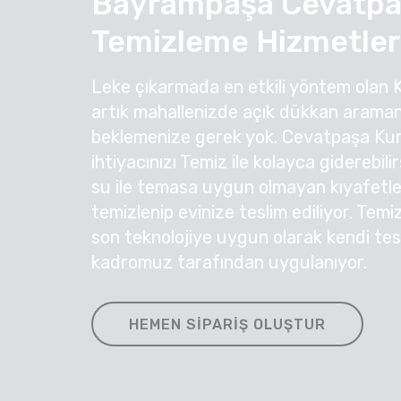
Bayrampaşa Cevatpa
Temizleme Hizmetler
Leke çıkarmada en etkili yöntem olan 
artık mahallenizde açık dükkan araman
beklemenize gerek yok. Cevatpaşa Ku
ihtiyacınızı Temiz ile kolayca giderebil
su ile temasa uygun olmayan kıyafetleri
temizlenip evinize teslim ediliyor. Temi
son teknolojiye uygun olarak kendi te
kadromuz tarafından uygulanıyor.
HEMEN SIPARIŞ OLUŞTUR