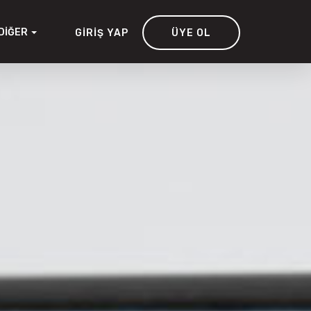
DIĞER
GIRIŞ YAP
ÜYE OL