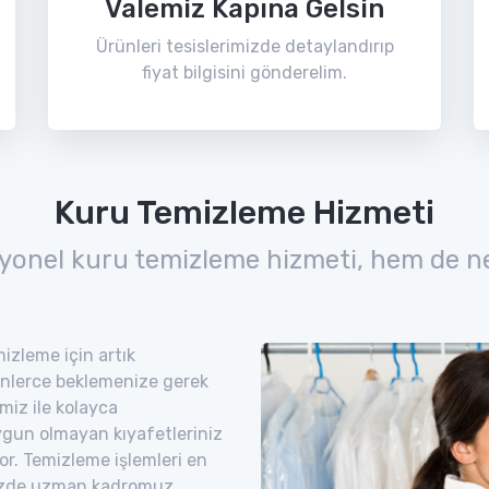
Valemiz Kapına Gelsin
Ürünleri tesislerimizde detaylandırıp
fiyat bilgisini gönderelim.
Kuru Temizleme Hizmeti
yonel kuru temizleme hizmeti, hem de n
izleme için artık
nlerce beklemenize gerek
miz ile kolayca
uygun olmayan kıyafetleriniz
yor. Temizleme işlemleri en
imizde uzman kadromuz