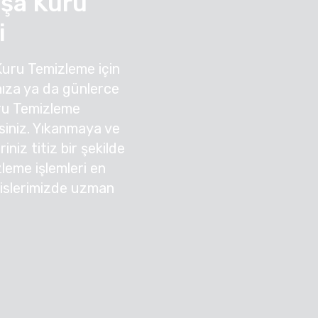
şa Kuru
i
Kuru Temizleme için
ıza ya da günlerce
ru Temizleme
irsiniz. Yıkanmaya ve
niz titiz bir şekilde
zleme işlemleri en
sislerimizde uzman