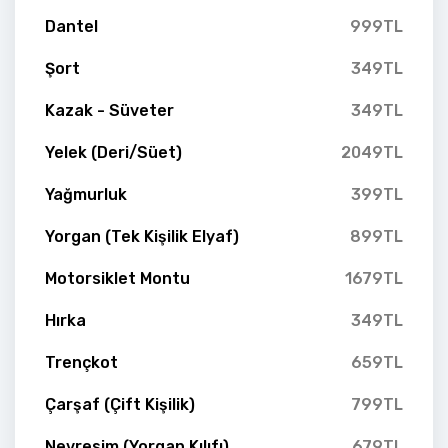
Dantel
999TL
Şort
349TL
Kazak - Süveter
349TL
Yelek (Deri/Süet)
2049TL
Yağmurluk
399TL
Yorgan (Tek Kişilik Elyaf)
899TL
Motorsiklet Montu
1679TL
Hırka
349TL
Trençkot
659TL
Çarşaf (Çift Kişilik)
799TL
Nevresim (Yorgan Kılıfı)
679TL