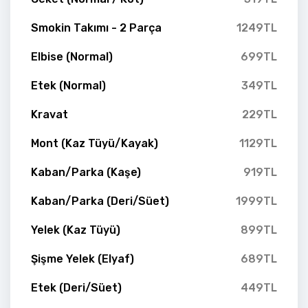
Smokin Takımı - 2 Parça
1249TL
Elbise (Normal)
699TL
Etek (Normal)
349TL
Kravat
229TL
Mont (Kaz Tüyü/Kayak)
1129TL
Kaban/Parka (Kaşe)
919TL
Kaban/Parka (Deri/Süet)
1999TL
Yelek (Kaz Tüyü)
899TL
Şişme Yelek (Elyaf)
689TL
Etek (Deri/Süet)
449TL