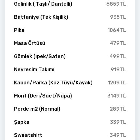
Gelinlik ( Taşlı/ Dantelli)
6859TL
Battaniye (Tek Kişilik)
935TL
Pike
1064TL
Masa Örtüsü
479TL
Gömlek (İpek/Saten)
499TL
Nevresim Takımı
919TL
Kaban/Parka (Kaz Tüyü/Kayak)
1209TL
Mont (Deri/Süet/Napa)
3149TL
Perde m2 (Normal)
289TL
Şapka
339TL
Sweatshirt
349TL