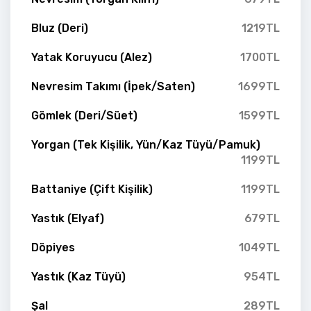
Bluz (Deri)
1219TL
Yatak Koruyucu (Alez)
1700TL
Nevresim Takımı (İpek/Saten)
1699TL
Gömlek (Deri/Süet)
1599TL
Yorgan (Tek Kişilik, Yün/Kaz Tüyü/Pamuk)
1199TL
Battaniye (Çift Kişilik)
1199TL
Yastık (Elyaf)
679TL
Döpiyes
1049TL
Yastık (Kaz Tüyü)
954TL
Şal
289TL