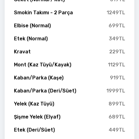
Smokin Takımı - 2 Parça
1249TL
Elbise (Normal)
699TL
Etek (Normal)
349TL
Kravat
229TL
Mont (Kaz Tüyü/Kayak)
1129TL
Kaban/Parka (Kaşe)
919TL
Kaban/Parka (Deri/Süet)
1999TL
Yelek (Kaz Tüyü)
899TL
Şişme Yelek (Elyaf)
689TL
Etek (Deri/Süet)
449TL