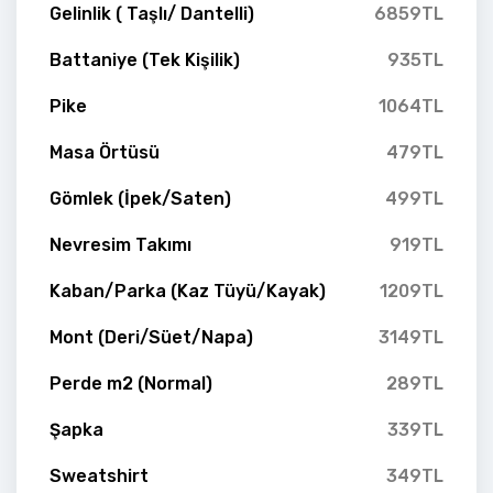
Gelinlik ( Taşlı/ Dantelli)
6859TL
Battaniye (Tek Kişilik)
935TL
Pike
1064TL
Masa Örtüsü
479TL
Gömlek (İpek/Saten)
499TL
Nevresim Takımı
919TL
Kaban/Parka (Kaz Tüyü/Kayak)
1209TL
Mont (Deri/Süet/Napa)
3149TL
Perde m2 (Normal)
289TL
Şapka
339TL
Sweatshirt
349TL