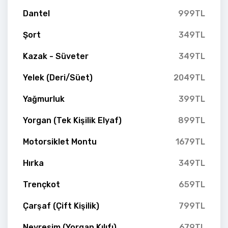
Dantel
999TL
Şort
349TL
Kazak - Süveter
349TL
Yelek (Deri/Süet)
2049TL
Yağmurluk
399TL
Yorgan (Tek Kişilik Elyaf)
899TL
Motorsiklet Montu
1679TL
Hırka
349TL
Trençkot
659TL
Çarşaf (Çift Kişilik)
799TL
Nevresim (Yorgan Kılıfı)
679TL