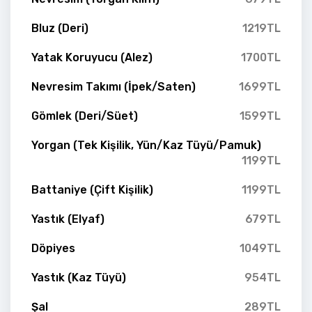
Bluz (Deri)
1219TL
Yatak Koruyucu (Alez)
1700TL
Nevresim Takımı (İpek/Saten)
1699TL
Gömlek (Deri/Süet)
1599TL
Yorgan (Tek Kişilik, Yün/Kaz Tüyü/Pamuk)
1199TL
Battaniye (Çift Kişilik)
1199TL
Yastık (Elyaf)
679TL
Döpiyes
1049TL
Yastık (Kaz Tüyü)
954TL
Şal
289TL