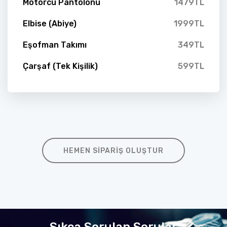
Motorcu Pantolonu
1479TL
Elbise (Abiye)
1999TL
Eşofman Takımı
349TL
Çarşaf (Tek Kişilik)
599TL
HEMEN SIPARIŞ OLUŞTUR
Sıkça Sorulan Sorular