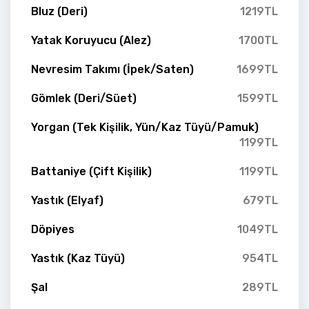
Bluz (Deri)
1219TL
Yatak Koruyucu (Alez)
1700TL
Nevresim Takımı (İpek/Saten)
1699TL
Gömlek (Deri/Süet)
1599TL
Yorgan (Tek Kişilik, Yün/Kaz Tüyü/Pamuk)
1199TL
Battaniye (Çift Kişilik)
1199TL
Yastık (Elyaf)
679TL
Döpiyes
1049TL
Yastık (Kaz Tüyü)
954TL
Şal
289TL