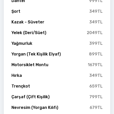
Dantel
999TL
Şort
349TL
Kazak - Süveter
349TL
Yelek (Deri/Süet)
2049TL
Yağmurluk
399TL
Yorgan (Tek Kişilik Elyaf)
899TL
Motorsiklet Montu
1679TL
Hırka
349TL
Trençkot
659TL
Çarşaf (Çift Kişilik)
799TL
Nevresim (Yorgan Kılıfı)
679TL