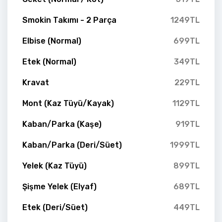
Smokin Takımı - 2 Parça
1249TL
Elbise (Normal)
699TL
Etek (Normal)
349TL
Kravat
229TL
Mont (Kaz Tüyü/Kayak)
1129TL
Kaban/Parka (Kaşe)
919TL
Kaban/Parka (Deri/Süet)
1999TL
Yelek (Kaz Tüyü)
899TL
Şişme Yelek (Elyaf)
689TL
Etek (Deri/Süet)
449TL