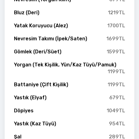
Bluz (Deri)
1219TL
Yatak Koruyucu (Alez)
1700TL
Nevresim Takımı (İpek/Saten)
1699TL
Gömlek (Deri/Süet)
1599TL
Yorgan (Tek Kişilik, Yün/Kaz Tüyü/Pamuk)
1199TL
Battaniye (Çift Kişilik)
1199TL
Yastık (Elyaf)
679TL
Döpiyes
1049TL
Yastık (Kaz Tüyü)
954TL
Şal
289TL