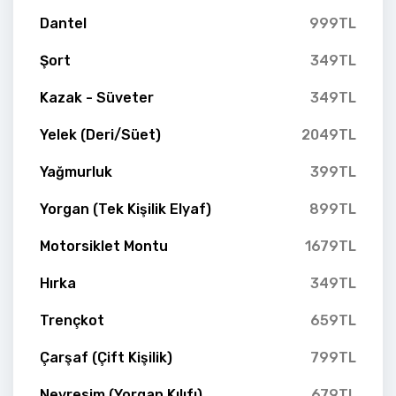
Dantel
999TL
Şort
349TL
Kazak - Süveter
349TL
Yelek (Deri/Süet)
2049TL
Yağmurluk
399TL
Yorgan (Tek Kişilik Elyaf)
899TL
Motorsiklet Montu
1679TL
Hırka
349TL
Trençkot
659TL
Çarşaf (Çift Kişilik)
799TL
Nevresim (Yorgan Kılıfı)
679TL