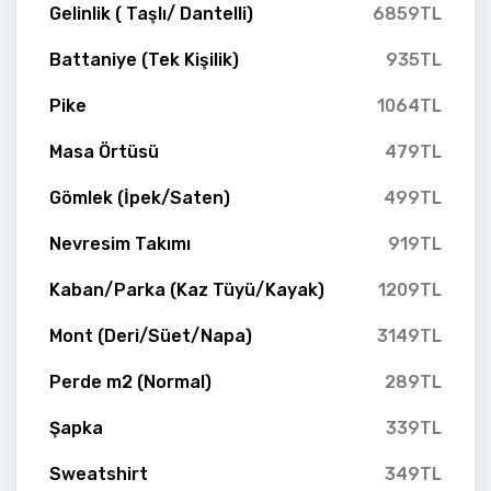
Gelinlik ( Taşlı/ Dantelli)
6859TL
Battaniye (Tek Kişilik)
935TL
Pike
1064TL
Masa Örtüsü
479TL
Gömlek (İpek/Saten)
499TL
Nevresim Takımı
919TL
Kaban/Parka (Kaz Tüyü/Kayak)
1209TL
Mont (Deri/Süet/Napa)
3149TL
Perde m2 (Normal)
289TL
Şapka
339TL
Sweatshirt
349TL