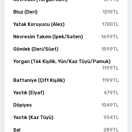
Bluz (Deri)
1219TL
Yatak Koruyucu (Alez)
1700TL
Nevresim Takımı (İpek/Saten)
1699TL
Gömlek (Deri/Süet)
1599TL
Yorgan (Tek Kişilik, Yün/Kaz Tüyü/Pamuk)
1199TL
Battaniye (Çift Kişilik)
1199TL
Yastık (Elyaf)
679TL
Döpiyes
1049TL
Yastık (Kaz Tüyü)
954TL
Şal
289TL