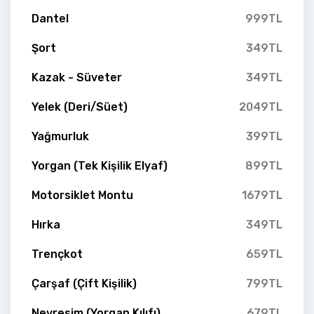
Dantel
999TL
Şort
349TL
Kazak - Süveter
349TL
Yelek (Deri/Süet)
2049TL
Yağmurluk
399TL
Yorgan (Tek Kişilik Elyaf)
899TL
Motorsiklet Montu
1679TL
Hırka
349TL
Trençkot
659TL
Çarşaf (Çift Kişilik)
799TL
Nevresim (Yorgan Kılıfı)
679TL