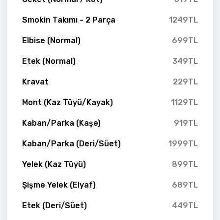
Smokin Takımı - 2 Parça
1249TL
Elbise (Normal)
699TL
Etek (Normal)
349TL
Kravat
229TL
Mont (Kaz Tüyü/Kayak)
1129TL
Kaban/Parka (Kaşe)
919TL
Kaban/Parka (Deri/Süet)
1999TL
Yelek (Kaz Tüyü)
899TL
Şişme Yelek (Elyaf)
689TL
Etek (Deri/Süet)
449TL