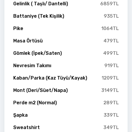
Gelinlik ( Taşlı/ Dantelli)
6859TL
Battaniye (Tek Kişilik)
935TL
Pike
1064TL
Masa Örtüsü
479TL
Gömlek (İpek/Saten)
499TL
Nevresim Takımı
919TL
Kaban/Parka (Kaz Tüyü/Kayak)
1209TL
Mont (Deri/Süet/Napa)
3149TL
Perde m2 (Normal)
289TL
Şapka
339TL
Sweatshirt
349TL