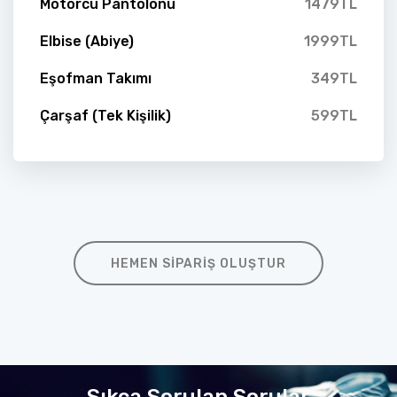
Motorcu Pantolonu
1479TL
Elbise (Abiye)
1999TL
Eşofman Takımı
349TL
Çarşaf (Tek Kişilik)
599TL
HEMEN SIPARIŞ OLUŞTUR
Sıkça Sorulan Sorular