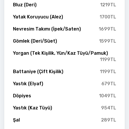
Bluz (Deri)
1219TL
Yatak Koruyucu (Alez)
1700TL
Nevresim Takımı (İpek/Saten)
1699TL
Gömlek (Deri/Süet)
1599TL
Yorgan (Tek Kişilik, Yün/Kaz Tüyü/Pamuk)
1199TL
Battaniye (Çift Kişilik)
1199TL
Yastık (Elyaf)
679TL
Döpiyes
1049TL
Yastık (Kaz Tüyü)
954TL
Şal
289TL