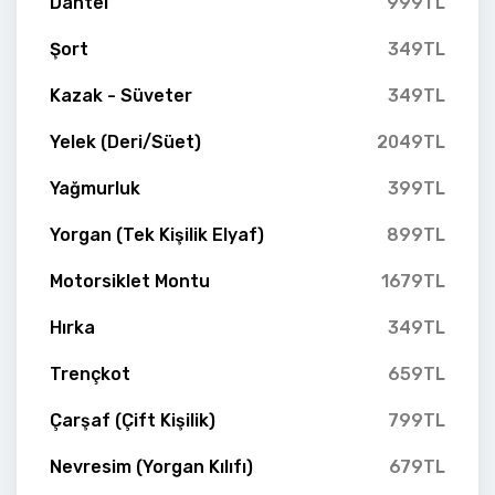
Dantel
999TL
Şort
349TL
Kazak - Süveter
349TL
Yelek (Deri/Süet)
2049TL
Yağmurluk
399TL
Yorgan (Tek Kişilik Elyaf)
899TL
Motorsiklet Montu
1679TL
Hırka
349TL
Trençkot
659TL
Çarşaf (Çift Kişilik)
799TL
Nevresim (Yorgan Kılıfı)
679TL