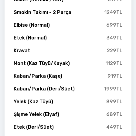
Smokin Takımı - 2 Parça
1249TL
Elbise (Normal)
699TL
Etek (Normal)
349TL
Kravat
229TL
Mont (Kaz Tüyü/Kayak)
1129TL
Kaban/Parka (Kaşe)
919TL
Kaban/Parka (Deri/Süet)
1999TL
Yelek (Kaz Tüyü)
899TL
Şişme Yelek (Elyaf)
689TL
Etek (Deri/Süet)
449TL