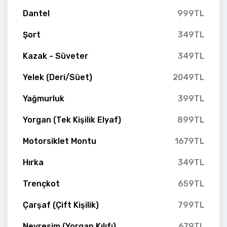
Dantel
999TL
Şort
349TL
Kazak - Süveter
349TL
Yelek (Deri/Süet)
2049TL
Yağmurluk
399TL
Yorgan (Tek Kişilik Elyaf)
899TL
Motorsiklet Montu
1679TL
Hırka
349TL
Trençkot
659TL
Çarşaf (Çift Kişilik)
799TL
Nevresim (Yorgan Kılıfı)
679TL