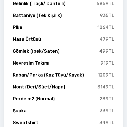
Gelinlik ( Taşlı/ Dantelli)
6859TL
Battaniye (Tek Kişilik)
935TL
Pike
1064TL
Masa Örtüsü
479TL
Gömlek (İpek/Saten)
499TL
Nevresim Takımı
919TL
Kaban/Parka (Kaz Tüyü/Kayak)
1209TL
Mont (Deri/Süet/Napa)
3149TL
Perde m2 (Normal)
289TL
Şapka
339TL
Sweatshirt
349TL