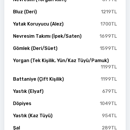
Bluz (Deri)
1219TL
Yatak Koruyucu (Alez)
1700TL
Nevresim Takımı (İpek/Saten)
1699TL
Gömlek (Deri/Süet)
1599TL
Yorgan (Tek Kişilik, Yün/Kaz Tüyü/Pamuk)
1199TL
Battaniye (Çift Kişilik)
1199TL
Yastık (Elyaf)
679TL
Döpiyes
1049TL
Yastık (Kaz Tüyü)
954TL
Şal
289TL