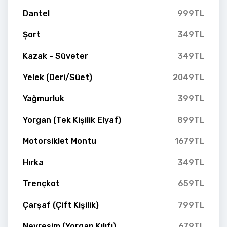
Dantel
999TL
Şort
349TL
Kazak - Süveter
349TL
Yelek (Deri/Süet)
2049TL
Yağmurluk
399TL
Yorgan (Tek Kişilik Elyaf)
899TL
Motorsiklet Montu
1679TL
Hırka
349TL
Trençkot
659TL
Çarşaf (Çift Kişilik)
799TL
Nevresim (Yorgan Kılıfı)
679TL