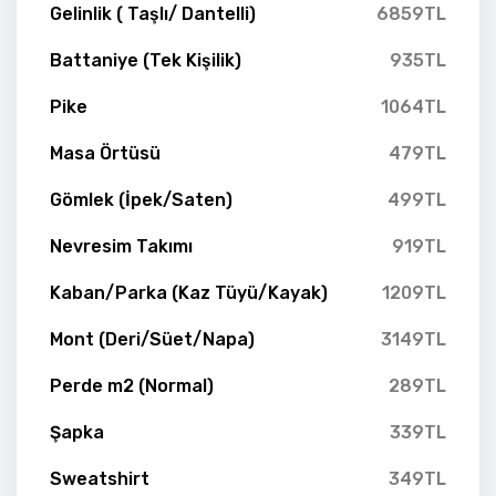
Gelinlik ( Taşlı/ Dantelli)
6859TL
Battaniye (Tek Kişilik)
935TL
Pike
1064TL
Masa Örtüsü
479TL
Gömlek (İpek/Saten)
499TL
Nevresim Takımı
919TL
Kaban/Parka (Kaz Tüyü/Kayak)
1209TL
Mont (Deri/Süet/Napa)
3149TL
Perde m2 (Normal)
289TL
Şapka
339TL
Sweatshirt
349TL