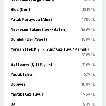
Bluz (Deri)
1219TL
Yatak Koruyucu (Alez)
1700TL
Nevresim Takımı (İpek/Saten)
1699TL
Gömlek (Deri/Süet)
1599TL
Yorgan (Tek Kişilik, Yün/Kaz Tüyü/Pamuk)
1199TL
Battaniye (Çift Kişilik)
1199TL
Yastık (Elyaf)
679TL
Döpiyes
1049TL
Yastık (Kaz Tüyü)
954TL
Şal
289TL