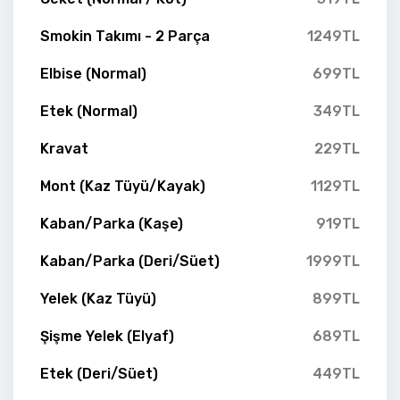
Smokin Takımı - 2 Parça
1249TL
Elbise (Normal)
699TL
Etek (Normal)
349TL
Kravat
229TL
Mont (Kaz Tüyü/Kayak)
1129TL
Kaban/Parka (Kaşe)
919TL
Kaban/Parka (Deri/Süet)
1999TL
Yelek (Kaz Tüyü)
899TL
Şişme Yelek (Elyaf)
689TL
Etek (Deri/Süet)
449TL