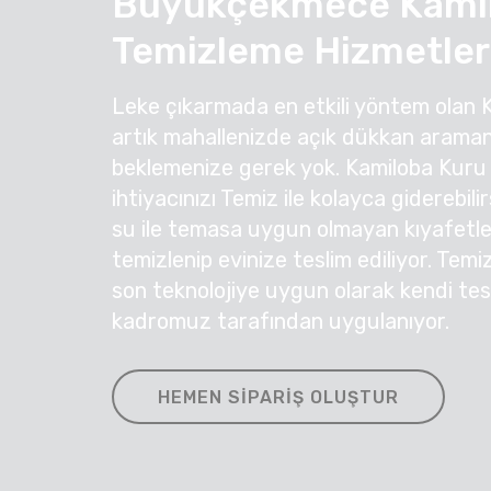
Büyükçekmece Kamil
Temizleme Hizmetler
Leke çıkarmada en etkili yöntem olan 
artık mahallenizde açık dükkan araman
beklemenize gerek yok. Kamiloba Kuru
ihtiyacınızı Temiz ile kolayca giderebil
su ile temasa uygun olmayan kıyafetleri
temizlenip evinize teslim ediliyor. Temi
son teknolojiye uygun olarak kendi te
kadromuz tarafından uygulanıyor.
HEMEN SIPARIŞ OLUŞTUR