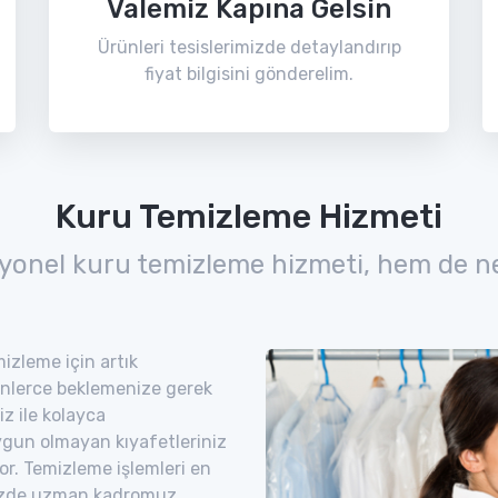
Valemiz Kapına Gelsin
Ürünleri tesislerimizde detaylandırıp
fiyat bilgisini gönderelim.
Kuru Temizleme Hizmeti
yonel kuru temizleme hizmeti, hem de n
izleme için artık
nlerce beklemenize gerek
z ile kolayca
uygun olmayan kıyafetleriniz
yor. Temizleme işlemleri en
imizde uzman kadromuz