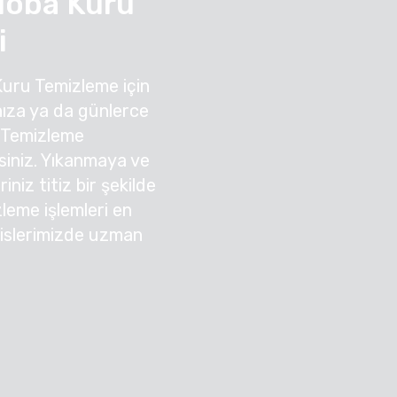
oba Kuru
i
Kuru Temizleme için
ıza ya da günlerce
 Temizleme
irsiniz. Yıkanmaya ve
niz titiz bir şekilde
zleme işlemleri en
sislerimizde uzman