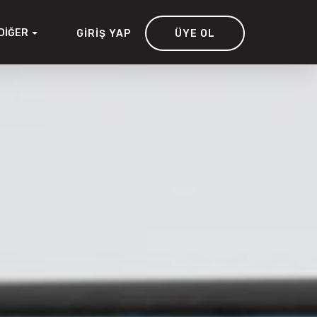
DIĞER
GIRIŞ YAP
ÜYE OL