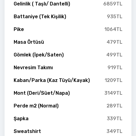
Gelinlik ( Taşlı/ Dantelli)
6859TL
Battaniye (Tek Kişilik)
935TL
Pike
1064TL
Masa Örtüsü
479TL
Gömlek (İpek/Saten)
499TL
Nevresim Takımı
919TL
Kaban/Parka (Kaz Tüyü/Kayak)
1209TL
Mont (Deri/Süet/Napa)
3149TL
Perde m2 (Normal)
289TL
Şapka
339TL
Sweatshirt
349TL