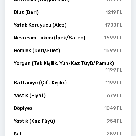
Bluz (Deri)
1219TL
Yatak Koruyucu (Alez)
1700TL
Nevresim Takımı (İpek/Saten)
1699TL
Gömlek (Deri/Süet)
1599TL
Yorgan (Tek Kişilik, Yün/Kaz Tüyü/Pamuk)
1199TL
Battaniye (Çift Kişilik)
1199TL
Yastık (Elyaf)
679TL
Döpiyes
1049TL
Yastık (Kaz Tüyü)
954TL
Şal
289TL