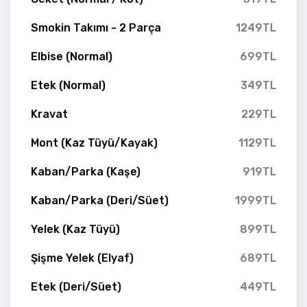
Smokin Takımı - 2 Parça
1249TL
Elbise (Normal)
699TL
Etek (Normal)
349TL
Kravat
229TL
Mont (Kaz Tüyü/Kayak)
1129TL
Kaban/Parka (Kaşe)
919TL
Kaban/Parka (Deri/Süet)
1999TL
Yelek (Kaz Tüyü)
899TL
Şişme Yelek (Elyaf)
689TL
Etek (Deri/Süet)
449TL