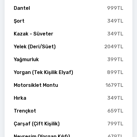
Dantel
999TL
Şort
349TL
Kazak - Süveter
349TL
Yelek (Deri/Süet)
2049TL
Yağmurluk
399TL
Yorgan (Tek Kişilik Elyaf)
899TL
Motorsiklet Montu
1679TL
Hırka
349TL
Trençkot
659TL
Çarşaf (Çift Kişilik)
799TL
Nevresim (Yorgan Kılıfı)
679TL