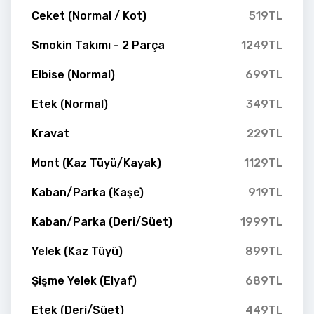
Ceket (Normal / Kot)
519TL
Smokin Takımı - 2 Parça
1249TL
Elbise (Normal)
699TL
Etek (Normal)
349TL
Kravat
229TL
Mont (Kaz Tüyü/Kayak)
1129TL
Kaban/Parka (Kaşe)
919TL
Kaban/Parka (Deri/Süet)
1999TL
Yelek (Kaz Tüyü)
899TL
Şişme Yelek (Elyaf)
689TL
Etek (Deri/Süet)
449TL