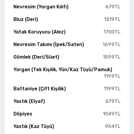
Nevresim (Yorgan Kılıfı)
679TL
Bluz (Deri)
1219TL
Yatak Koruyucu (Alez)
1700TL
Nevresim Takımı (İpek/Saten)
1699TL
Gömlek (Deri/Süet)
1599TL
Yorgan (Tek Kişilik, Yün/Kaz Tüyü/Pamuk)
1199TL
Battaniye (Çift Kişilik)
1199TL
Yastık (Elyaf)
679TL
Döpiyes
1049TL
Yastık (Kaz Tüyü)
954TL