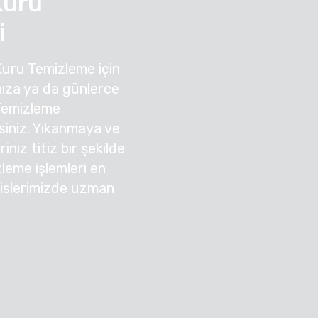
Kuru
i
Kuru Temizleme için
ıza ya da günlerce
Temizleme
irsiniz. Yıkanmaya ve
niz titiz bir şekilde
zleme işlemleri en
sislerimizde uzman