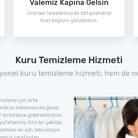
Valemiz Kapına Gelsin
Ürünleri tesislerimizde detaylandırıp
fiyat bilgisini gönderelim.
Kuru Temizleme Hizmeti
yonel kuru temizleme hizmeti, hem de n
izleme için artık
nlerce beklemenize gerek
ile kolayca giderebilirsiniz.
etleriniz titiz bir şekilde
şlemleri en son teknolojiye
romuz tarafından