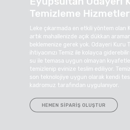
Eyüpsultan Odayeri 
Temizleme Hizmetler
Leke çıkarmada en etkili yöntem olan 
artık mahallenizde açık dükkan araman
beklemenize gerek yok. Odayeri Kuru 
ihtiyacınızı Temiz ile kolayca giderebil
su ile temasa uygun olmayan kıyafetleri
temizlenip evinize teslim ediliyor. Temi
son teknolojiye uygun olarak kendi te
kadromuz tarafından uygulanıyor.
HEMEN SIPARIŞ OLUŞTUR