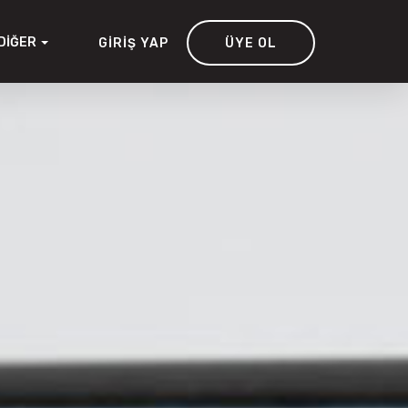
DIĞER
GIRIŞ YAP
ÜYE OL