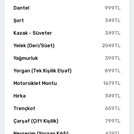
Dantel
999TL
Şort
349TL
Kazak - Süveter
349TL
Yelek (Deri/Süet)
2049TL
Yağmurluk
399TL
Yorgan (Tek Kişilik Elyaf)
899TL
Motorsiklet Montu
1679TL
Hırka
349TL
Trençkot
659TL
Çarşaf (Çift Kişilik)
799TL
Nevresim (Yorgan Kılıfı)
679TL