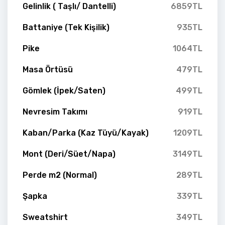
Gelinlik ( Taşlı/ Dantelli)
6859TL
Battaniye (Tek Kişilik)
935TL
Pike
1064TL
Masa Örtüsü
479TL
Gömlek (İpek/Saten)
499TL
Nevresim Takımı
919TL
Kaban/Parka (Kaz Tüyü/Kayak)
1209TL
Mont (Deri/Süet/Napa)
3149TL
Perde m2 (Normal)
289TL
Şapka
339TL
Sweatshirt
349TL