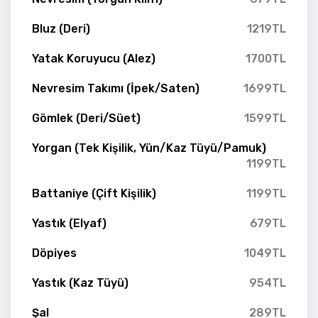
Bluz (Deri)
1219TL
Yatak Koruyucu (Alez)
1700TL
Nevresim Takımı (İpek/Saten)
1699TL
Gömlek (Deri/Süet)
1599TL
Yorgan (Tek Kişilik, Yün/Kaz Tüyü/Pamuk)
1199TL
Battaniye (Çift Kişilik)
1199TL
Yastık (Elyaf)
679TL
Döpiyes
1049TL
Yastık (Kaz Tüyü)
954TL
Şal
289TL