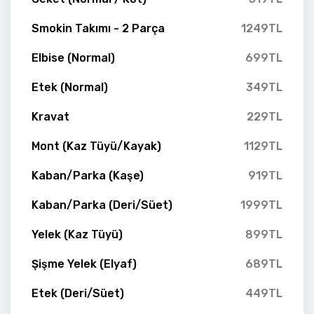
Smokin Takımı - 2 Parça
1249TL
Elbise (Normal)
699TL
Etek (Normal)
349TL
Kravat
229TL
Mont (Kaz Tüyü/Kayak)
1129TL
Kaban/Parka (Kaşe)
919TL
Kaban/Parka (Deri/Süet)
1999TL
Yelek (Kaz Tüyü)
899TL
Şişme Yelek (Elyaf)
689TL
Etek (Deri/Süet)
449TL