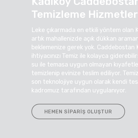
Kadıköy Caddebosta
Temizleme Hizmetler
Leke çıkarmada en etkili yöntem olan 
artık mahallenizde açık dükkan araman
beklemenize gerek yok. Caddebostan 
ihtiyacınızı Temiz ile kolayca giderebil
su ile temasa uygun olmayan kıyafetleri
temizlenip evinize teslim ediliyor. Temi
son teknolojiye uygun olarak kendi te
kadromuz tarafından uygulanıyor.
HEMEN SIPARIŞ OLUŞTUR