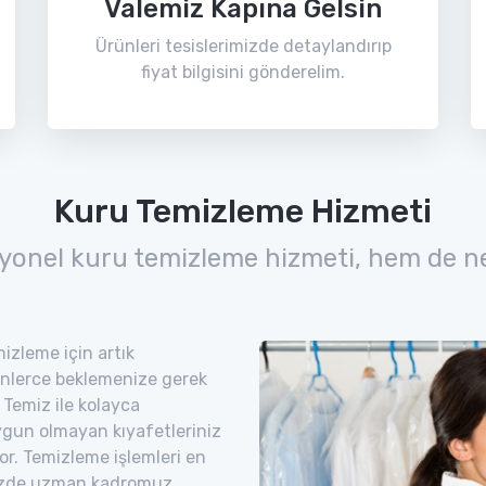
Valemiz Kapına Gelsin
Ürünleri tesislerimizde detaylandırıp
fiyat bilgisini gönderelim.
Kuru Temizleme Hizmeti
yonel kuru temizleme hizmeti, hem de n
izleme için artık
nlerce beklemenize gerek
Temiz ile kolayca
uygun olmayan kıyafetleriniz
yor. Temizleme işlemleri en
imizde uzman kadromuz