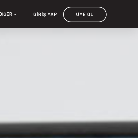
DIĞER
GIRIŞ YAP
ÜYE OL