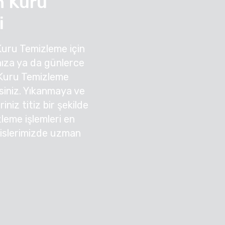
n Kuru
i
Kuru Temizleme için
ıza ya da günlerce
Kuru Temizleme
irsiniz. Yıkanmaya ve
niz titiz bir şekilde
zleme işlemleri en
sislerimizde uzman