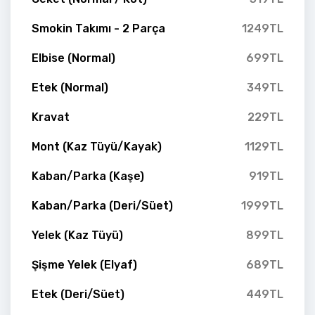
Smokin Takımı - 2 Parça
1249TL
Elbise (Normal)
699TL
Etek (Normal)
349TL
Kravat
229TL
Mont (Kaz Tüyü/Kayak)
1129TL
Kaban/Parka (Kaşe)
919TL
Kaban/Parka (Deri/Süet)
1999TL
Yelek (Kaz Tüyü)
899TL
Şişme Yelek (Elyaf)
689TL
Etek (Deri/Süet)
449TL