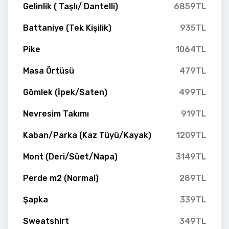
Gelinlik ( Taşlı/ Dantelli)
6859TL
Battaniye (Tek Kişilik)
935TL
Pike
1064TL
Masa Örtüsü
479TL
Gömlek (İpek/Saten)
499TL
Nevresim Takımı
919TL
Kaban/Parka (Kaz Tüyü/Kayak)
1209TL
Mont (Deri/Süet/Napa)
3149TL
Perde m2 (Normal)
289TL
Şapka
339TL
Sweatshirt
349TL