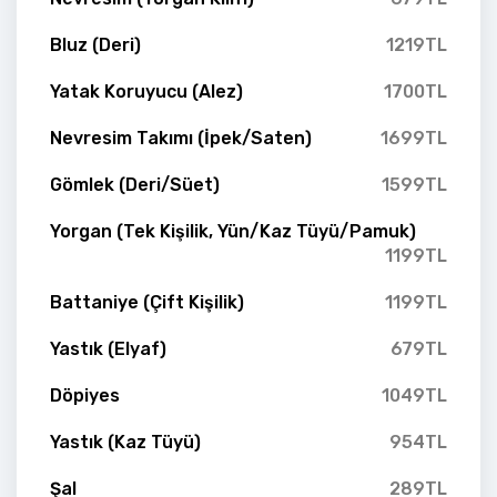
Bluz (Deri)
1219TL
Yatak Koruyucu (Alez)
1700TL
Nevresim Takımı (İpek/Saten)
1699TL
Gömlek (Deri/Süet)
1599TL
Yorgan (Tek Kişilik, Yün/Kaz Tüyü/Pamuk)
1199TL
Battaniye (Çift Kişilik)
1199TL
Yastık (Elyaf)
679TL
Döpiyes
1049TL
Yastık (Kaz Tüyü)
954TL
Şal
289TL