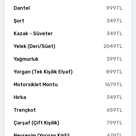
Dantel
999TL
Şort
349TL
Kazak - Süveter
349TL
Yelek (Deri/Süet)
2049TL
Yağmurluk
399TL
Yorgan (Tek Kişilik Elyaf)
899TL
Motorsiklet Montu
1679TL
Hırka
349TL
Trençkot
659TL
Çarşaf (Çift Kişilik)
799TL
Nevresim (Yorgan Kılıfı)
679TL