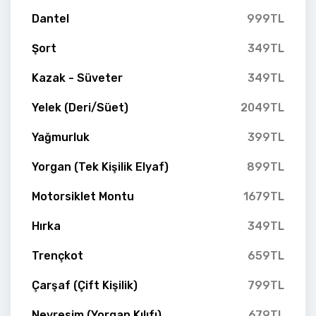
Dantel
999TL
Şort
349TL
Kazak - Süveter
349TL
Yelek (Deri/Süet)
2049TL
Yağmurluk
399TL
Yorgan (Tek Kişilik Elyaf)
899TL
Motorsiklet Montu
1679TL
Hırka
349TL
Trençkot
659TL
Çarşaf (Çift Kişilik)
799TL
Nevresim (Yorgan Kılıfı)
679TL