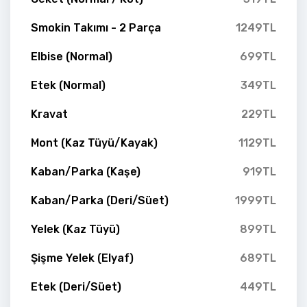
Smokin Takımı - 2 Parça
1249TL
Elbise (Normal)
699TL
Etek (Normal)
349TL
Kravat
229TL
Mont (Kaz Tüyü/Kayak)
1129TL
Kaban/Parka (Kaşe)
919TL
Kaban/Parka (Deri/Süet)
1999TL
Yelek (Kaz Tüyü)
899TL
Şişme Yelek (Elyaf)
689TL
Etek (Deri/Süet)
449TL