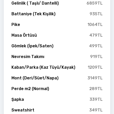
Gelinlik ( Taşlı/ Dantelli)
6859TL
Battaniye (Tek Kişilik)
935TL
Pike
1064TL
Masa Örtüsü
479TL
Gömlek (İpek/Saten)
499TL
Nevresim Takımı
919TL
Kaban/Parka (Kaz Tüyü/Kayak)
1209TL
Mont (Deri/Süet/Napa)
3149TL
Perde m2 (Normal)
289TL
Şapka
339TL
Sweatshirt
349TL