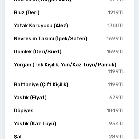
Bluz (Deri)
1219TL
Yatak Koruyucu (Alez)
1700TL
Nevresim Takımı (İpek/Saten)
1699TL
Gömlek (Deri/Süet)
1599TL
Yorgan (Tek Kişilik, Yün/Kaz Tüyü/Pamuk)
1199TL
Battaniye (Çift Kişilik)
1199TL
Yastık (Elyaf)
679TL
Döpiyes
1049TL
Yastık (Kaz Tüyü)
954TL
Şal
289TL