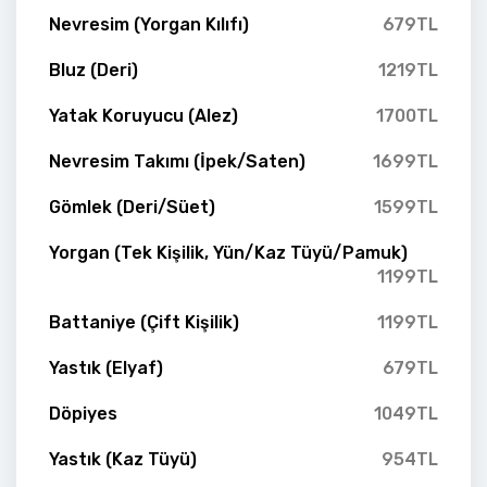
Nevresim (Yorgan Kılıfı)
679TL
Bluz (Deri)
1219TL
Yatak Koruyucu (Alez)
1700TL
Nevresim Takımı (İpek/Saten)
1699TL
Gömlek (Deri/Süet)
1599TL
Yorgan (Tek Kişilik, Yün/Kaz Tüyü/Pamuk)
1199TL
Battaniye (Çift Kişilik)
1199TL
Yastık (Elyaf)
679TL
Döpiyes
1049TL
Yastık (Kaz Tüyü)
954TL