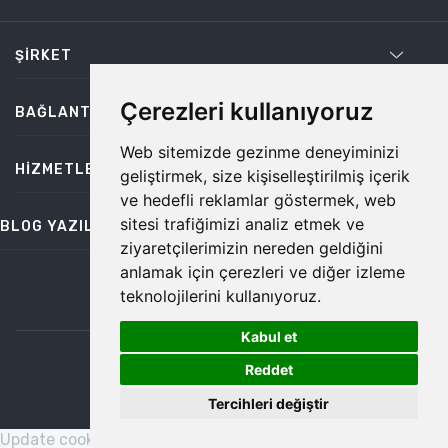
ŞIRKET
Çerezleri kullanıyoruz
BAĞLANTILAR
Web sitemizde gezinme deneyiminizi
HIZMETLER
geliştirmek, size kişiselleştirilmiş içerik
ve hedefli reklamlar göstermek, web
sitesi trafiğimizi analiz etmek ve
BLOG YAZILARI
ziyaretçilerimizin nereden geldiğini
anlamak için çerezleri ve diğer izleme
teknolojilerini kullanıyoruz.
bilgi@temiz.co
Kabul et
1
©2026 Temiz, Her Hakkı Saklıdır.
Reddet
Tercihleri değiştir
Update cookies preferences