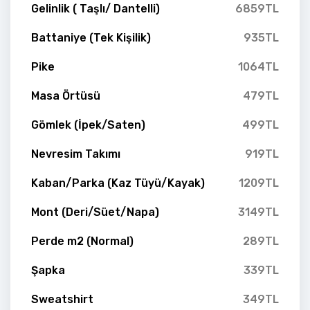
Gelinlik ( Taşlı/ Dantelli)
6859TL
Battaniye (Tek Kişilik)
935TL
Pike
1064TL
Masa Örtüsü
479TL
Gömlek (İpek/Saten)
499TL
Nevresim Takımı
919TL
Kaban/Parka (Kaz Tüyü/Kayak)
1209TL
Mont (Deri/Süet/Napa)
3149TL
Perde m2 (Normal)
289TL
Şapka
339TL
Sweatshirt
349TL