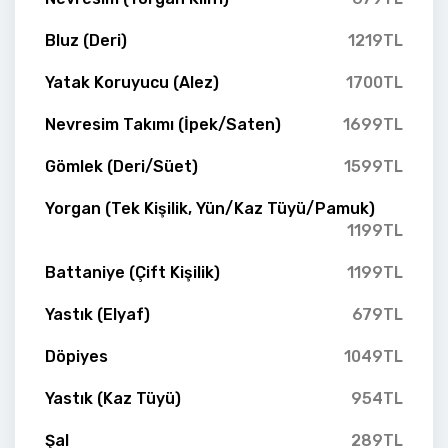
Bluz (Deri)
1219TL
Yatak Koruyucu (Alez)
1700TL
Nevresim Takımı (İpek/Saten)
1699TL
Gömlek (Deri/Süet)
1599TL
Yorgan (Tek Kişilik, Yün/Kaz Tüyü/Pamuk)
1199TL
Battaniye (Çift Kişilik)
1199TL
Yastık (Elyaf)
679TL
Döpiyes
1049TL
Yastık (Kaz Tüyü)
954TL
Şal
289TL