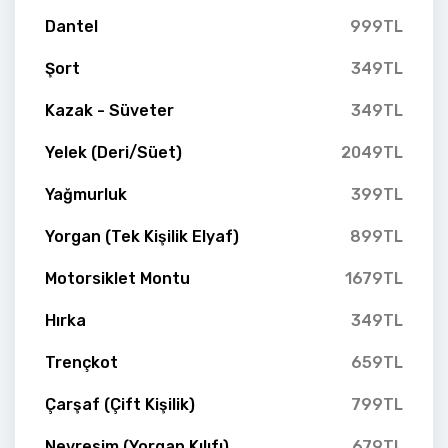
Dantel
999TL
Şort
349TL
Kazak - Süveter
349TL
Yelek (Deri/Süet)
2049TL
Yağmurluk
399TL
Yorgan (Tek Kişilik Elyaf)
899TL
Motorsiklet Montu
1679TL
Hırka
349TL
Trençkot
659TL
Çarşaf (Çift Kişilik)
799TL
Nevresim (Yorgan Kılıfı)
679TL