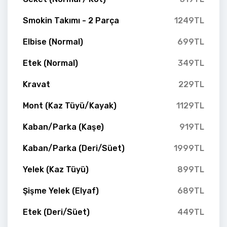
Smokin Takımı - 2 Parça
1249TL
Elbise (Normal)
699TL
Etek (Normal)
349TL
Kravat
229TL
Mont (Kaz Tüyü/Kayak)
1129TL
Kaban/Parka (Kaşe)
919TL
Kaban/Parka (Deri/Süet)
1999TL
Yelek (Kaz Tüyü)
899TL
Şişme Yelek (Elyaf)
689TL
Etek (Deri/Süet)
449TL