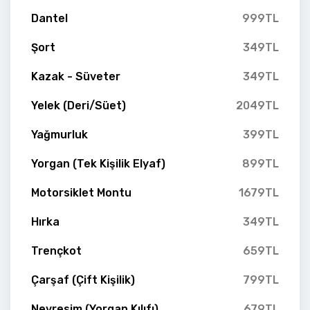
Dantel
999TL
Şort
349TL
Kazak - Süveter
349TL
Yelek (Deri/Süet)
2049TL
Yağmurluk
399TL
Yorgan (Tek Kişilik Elyaf)
899TL
Motorsiklet Montu
1679TL
Hırka
349TL
Trençkot
659TL
Çarşaf (Çift Kişilik)
799TL
Nevresim (Yorgan Kılıfı)
679TL