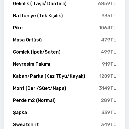
Gelinlik ( Taşlı/ Dantelli)
6859TL
Battaniye (Tek Kişilik)
935TL
Pike
1064TL
Masa Örtüsü
479TL
Gömlek (İpek/Saten)
499TL
Nevresim Takımı
919TL
Kaban/Parka (Kaz Tüyü/Kayak)
1209TL
Mont (Deri/Süet/Napa)
3149TL
Perde m2 (Normal)
289TL
Şapka
339TL
Sweatshirt
349TL