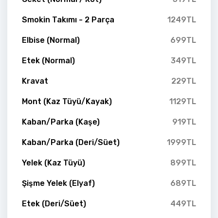
Smokin Takımı - 2 Parça
1249TL
Elbise (Normal)
699TL
Etek (Normal)
349TL
Kravat
229TL
Mont (Kaz Tüyü/Kayak)
1129TL
Kaban/Parka (Kaşe)
919TL
Kaban/Parka (Deri/Süet)
1999TL
Yelek (Kaz Tüyü)
899TL
Şişme Yelek (Elyaf)
689TL
Etek (Deri/Süet)
449TL