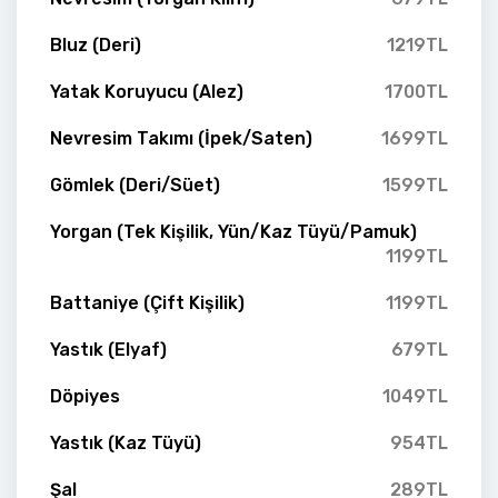
Bluz (Deri)
1219TL
Yatak Koruyucu (Alez)
1700TL
Nevresim Takımı (İpek/Saten)
1699TL
Gömlek (Deri/Süet)
1599TL
Yorgan (Tek Kişilik, Yün/Kaz Tüyü/Pamuk)
1199TL
Battaniye (Çift Kişilik)
1199TL
Yastık (Elyaf)
679TL
Döpiyes
1049TL
Yastık (Kaz Tüyü)
954TL
Şal
289TL